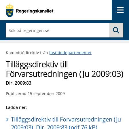
Me
När
Sö
du
börjar
skriva
så
Kommittédirektiv från
Justitiedepartementet
framträder
en
Tilläggsdirektiv till
lista
med
Förvarsutredningen (Ju 2009:03)
sökförslag
Dir. 2009:83
Publicerad
15 september 2009
Ladda ner:
Tilläggsdirektiv till Förvarsutredningen (Ju
2009:03), Dir. 2009:83 (pdf 76 kB)