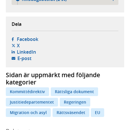
Dela
- öppnas i ny flik, extern webbplats,
Facebook
- öppnas i ny flik, extern webbplats,
X
- öppnas i ny flik, extern webbplats,
LinkedIn
- öppnar din e-postklient,
E-post
Sidan är uppmärkt med följande
kategorier
Kommittédirektiv
Rättsliga dokument
Justitiedepartementet
Regeringen
Migration och asyl
Rättsväsendet
EU