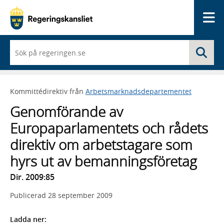
Me
När
Sö
du
börjar
skriva
så
Kommittédirektiv från
Arbetsmarknadsdepartementet
framträder
en
Genomförande av
lista
med
Europaparlamentets och rådets
sökförslag
direktiv om arbetstagare som
hyrs ut av bemanningsföretag
Dir. 2009:85
Publicerad
28 september 2009
Ladda ner: