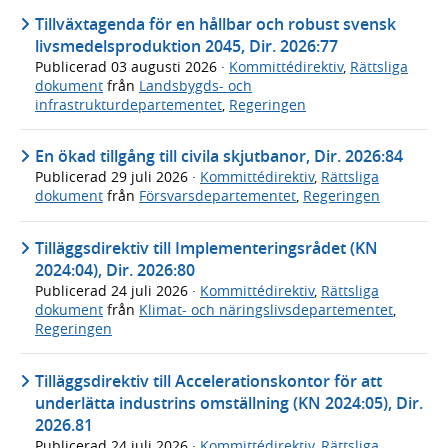
Tillväxtagenda för en hållbar och robust svensk
livsmedelsproduktion 2045, Dir. 2026:77
Publicerad
03 augusti 2026
·
Kommittédirektiv
,
Rättsliga
dokument
från
Landsbygds- och
infrastrukturdepartementet
,
Regeringen
En ökad tillgång till civila skjutbanor, Dir. 2026:84
Publicerad
29 juli 2026
·
Kommittédirektiv
,
Rättsliga
dokument
från
Försvarsdepartementet
,
Regeringen
Tilläggsdirektiv till Implementeringsrådet (KN
2024:04), Dir. 2026:80
Publicerad
24 juli 2026
·
Kommittédirektiv
,
Rättsliga
dokument
från
Klimat- och näringslivsdepartementet
,
Regeringen
Tilläggsdirektiv till Accelerationskontor för att
underlätta industrins omställning (KN 2024:05), Dir.
2026.81
Publicerad
24 juli 2026
·
Kommittédirektiv
,
Rättsliga