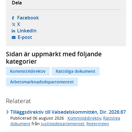
Dela
- öppnas i ny flik, extern webbplats,
Facebook
- öppnas i ny flik, extern webbplats,
X
- öppnas i ny flik, extern webbplats,
LinkedIn
- öppnar din e-postklient,
E-post
Sidan är uppmärkt med följande
kategorier
Kommittédirektiv
Rättsliga dokument
Arbetsmarknadsdepartementet
Relaterat
Tilläggsdirektiv till Valsedelskommittén, Dir. 2026:87
Publicerad
06 augusti 2026
·
Kommittédirektiv
,
Rättsliga
dokument
från
Justitiedepartementet
,
Regeringen