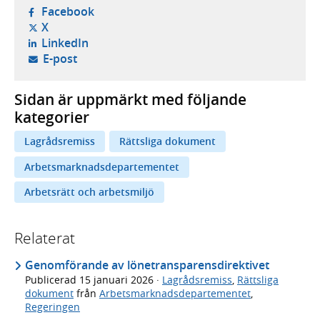
- öppnas i ny flik, extern webbplats,
Facebook
- öppnas i ny flik, extern webbplats,
X
- öppnas i ny flik, extern webbplats,
LinkedIn
- öppnar din e-postklient,
E-post
Sidan är uppmärkt med följande
kategorier
Lagrådsremiss
Rättsliga dokument
Arbetsmarknadsdepartementet
Arbetsrätt och arbetsmiljö
Relaterat
Genomförande av lönetransparensdirektivet
Publicerad
15 januari 2026
·
Lagrådsremiss
,
Rättsliga
dokument
från
Arbetsmarknadsdepartementet
,
Regeringen