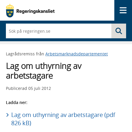
Me
När
Sö
du
börjar
skriva
så
Lagrådsremiss från
Arbetsmarknadsdepartementet
framträder
en
Lag om uthyrning av
lista
med
arbetstagare
sökförslag
Publicerad
05 juli 2012
Ladda ner:
Lag om uthyrning av arbetstagare (pdf
826 kB)