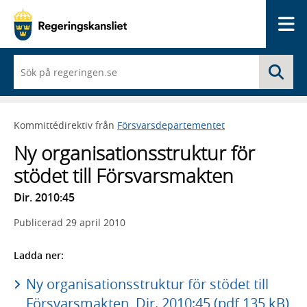
Me
När
Sö
du
börjar
skriva
så
Kommittédirektiv från
Försvarsdepartementet
framträder
en
Ny organisationsstruktur för
lista
med
stödet till Försvarsmakten
sökförslag
Dir. 2010:45
Publicerad
29 april 2010
Ladda ner:
Ny organisationsstruktur för stödet till
Försvarsmakten, Dir. 2010:45 (pdf 135 kB)