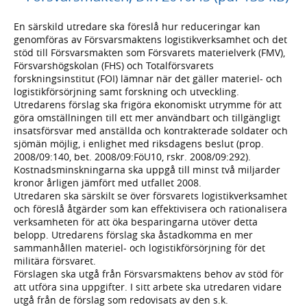
En särskild utredare ska föreslå hur reduceringar kan
genomföras av Försvarsmaktens logistikverksamhet och det
stöd till Försvarsmakten som Försvarets materielverk (FMV),
Försvarshögskolan (FHS) och Totalförsvarets
forskningsinstitut (FOI) lämnar när det gäller materiel- och
logistikförsörjning samt forskning och utveckling.
Utredarens förslag ska frigöra ekonomiskt utrymme för att
göra omställningen till ett mer användbart och tillgängligt
insatsförsvar med anställda och kontrakterade soldater och
sjömän möjlig, i enlighet med riksdagens beslut (prop.
2008/09:140, bet. 2008/09:FöU10, rskr. 2008/09:292).
Kostnadsminskningarna ska uppgå till minst två miljarder
kronor årligen jämfört med utfallet 2008.
Utredaren ska särskilt se över försvarets logistikverksamhet
och föreslå åtgärder som kan effektivisera och rationalisera
verksamheten för att öka besparingarna utöver detta
belopp. Utredarens förslag ska åstadkomma en mer
sammanhållen materiel- och logistikförsörjning för det
militära försvaret.
Förslagen ska utgå från Försvarsmaktens behov av stöd för
att utföra sina uppgifter. I sitt arbete ska utredaren vidare
utgå från de förslag som redovisats av den s.k.