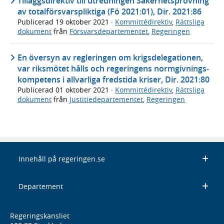
Tilläggsdirektiv till utredningen Säkerhetsprövning
av totalförsvarspliktiga (Fö 2021:01), Dir. 2021:86
Publicerad
19 oktober 2021
·
Kommittédirektiv
,
Rättsliga
dokument
från
Försvarsdepartementet
,
Regeringen
En översyn av regleringen om krigs­delegationen,
var riksmötet hålls och regeringens normgivnings­
kompetens i allvarliga fredstida kriser, Dir. 2021:80
Publicerad
01 oktober 2021
·
Kommittédirektiv
,
Rättsliga
dokument
från
Justitiedepartementet
,
Regeringen
Innehåll på regeringen.se
Departement
Regeringskansliet