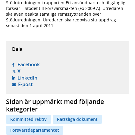
Stödutredningen i rapporten Ett användbart och tillgängligt
försvar – Stödet till Försvarsmakten (Fö 2009:A). Utredaren
ska även beakta samtliga remissyttranden över
Stödutredningen. Utredaren ska redovisa sitt uppdrag
senast den 1 april 2011.
Dela
- öppnas i ny flik, extern webbplats,
Facebook
- öppnas i ny flik, extern webbplats,
X
- öppnas i ny flik, extern webbplats,
LinkedIn
- öppnar din e-postklient,
E-post
Sidan är uppmärkt med följande
kategorier
Kommittédirektiv
Rättsliga dokument
Försvarsdepartementet