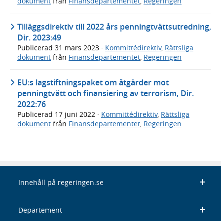
dokument
från
Finansdepartementet
,
Regeringen
Tilläggsdirektiv till 2022 års penningtvättsutredning,
Dir. 2023:49
Publicerad
31 mars 2023
·
Kommittédirektiv
,
Rättsliga
dokument
från
Finansdepartementet
,
Regeringen
EU:s lagstiftningspaket om åtgärder mot
penningtvätt och finansiering av terrorism, Dir.
2022:76
Publicerad
17 juni 2022
·
Kommittédirektiv
,
Rättsliga
dokument
från
Finansdepartementet
,
Regeringen
Innehåll på regeringen.se
Departement