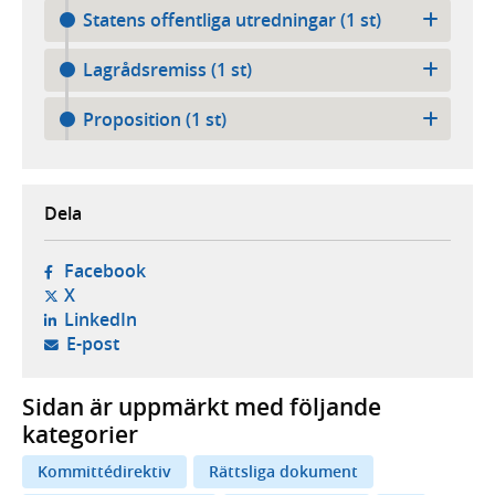
Statens offentliga utredningar (1 st)
Lagrådsremiss (1 st)
Proposition (1 st)
Dela
- öppnas i ny flik, extern webbplats,
Facebook
- öppnas i ny flik, extern webbplats,
X
- öppnas i ny flik, extern webbplats,
LinkedIn
- öppnar din e-postklient,
E-post
Sidan är uppmärkt med följande
kategorier
Kommittédirektiv
Rättsliga dokument