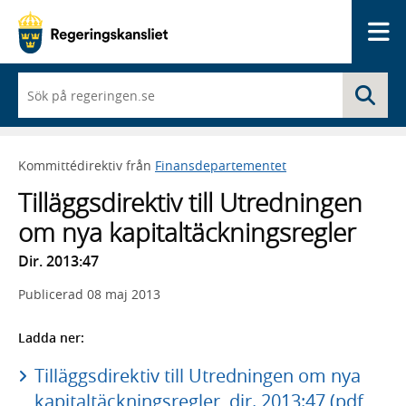
Me
När
Sö
du
börjar
skriva
så
Kommittédirektiv från
Finansdepartementet
framträder
en
Tilläggsdirektiv till Utredningen
lista
med
om nya kapitaltäckningsregler
sökförslag
Dir. 2013:47
Publicerad
08 maj 2013
Ladda ner:
Tilläggsdirektiv till Utredningen om nya
kapitaltäckningsregler, dir. 2013:47 (pdf