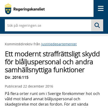
Me
När
Sö
du
börjar
skriva
så
Kommittédirektiv från
Justitiedepartementet
framträder
en
Ett modernt straffrättsligt skydd
lista
med
för blåljuspersonal och andra
sökförslag
samhällsnyttiga funktioner
Dir. 2016:115
Publicerad
22 december 2016
På flera orter runt om i Sverige förekommer hot och
våld mot bland annat blåljuspersonal och
skadegörelse mot deras fordon. För att vända