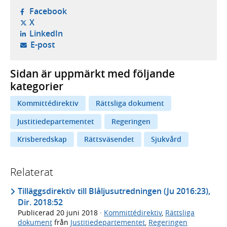
- öppnas i ny flik, extern webbplats,
Facebook
- öppnas i ny flik, extern webbplats,
X
- öppnas i ny flik, extern webbplats,
LinkedIn
- öppnar din e-postklient,
E-post
Sidan är uppmärkt med följande
kategorier
Kommittédirektiv
Rättsliga dokument
Justitiedepartementet
Regeringen
Krisberedskap
Rättsväsendet
Sjukvård
Relaterat
Tilläggsdirektiv till Blåljusutredningen (Ju 2016:23),
Dir. 2018:52
Publicerad
20 juni 2018
·
Kommittédirektiv
,
Rättsliga
dokument
från
Justitiedepartementet
,
Regeringen