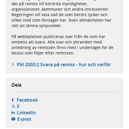
det på remiss till berörda myndigheter,
organisationer, kommuner och andra intressenter.
Regeringen vill veta vad de som berörs tycker och
vilket stöd som förslaget har. Även allmänheten har
rätt att lämna synpunkter.
På webbplatsen publiceras svar från de som har
ombetts att svara. Alla svar och yttranden med
anledning av remissen finns med i underlaget för de
beslut som följer efter remissen.
PM 2003:2 Svara på remiss - hur och varför
Dela
- öppnas i ny flik, extern webbplats,
Facebook
- öppnas i ny flik, extern webbplats,
X
- öppnas i ny flik, extern webbplats,
LinkedIn
- öppnar din e-postklient,
E-post