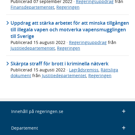
Publicerad
07 september 2022
·
Regeringsuppdrag
från
Finansdepartementet
,
Regeringen
Uppdrag att stärka arbetet för att minska tillgången
till illegala vapen och motverka vapensmugglingen
till Sverige
Publicerad
15 augusti 2022
·
Regeringsuppdrag
från
Justitiedepartementet
,
Regeringen
Skärpta straff för brott i kriminella nätverk
Publicerad
15 augusti 2022
·
Lagrådsremiss
,
Rättsliga
dokument
från
Justitiedepartementet
,
Regeringen
Innehåll på regeringen.se
Departement