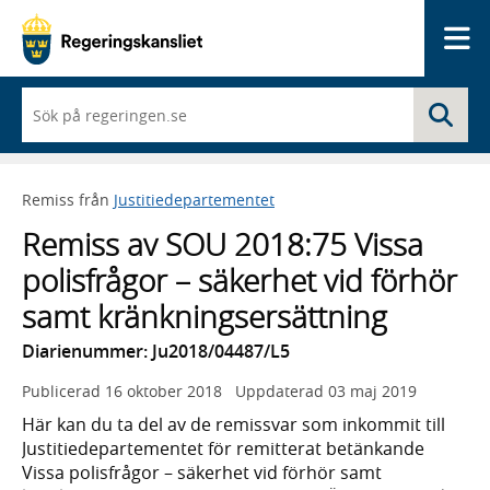
Me
När
Sö
du
börjar
skriva
så
Remiss från
Justitiedepartementet
framträder
en
Remiss av SOU 2018:75 Vissa
lista
med
polisfrågor – säkerhet vid förhör
sökförslag
samt kränkningsersättning
Diarienummer: Ju2018/04487/L5
Publicerad
16 oktober 2018
Uppdaterad
03 maj 2019
Här kan du ta del av de remissvar som inkommit till
Justitiedepartementet för remitterat betänkande
Vissa polisfrågor – säkerhet vid förhör samt