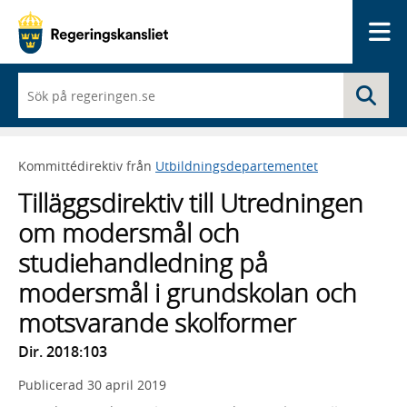
Me
När
Sö
du
börjar
skriva
så
Kommittédirektiv från
Utbildningsdepartementet
framträder
en
Tilläggsdirektiv till Utredningen
lista
med
om modersmål och
sökförslag
studiehandledning på
modersmål i grundskolan och
motsvarande skolformer
Dir. 2018:103
Publicerad
30 april 2019