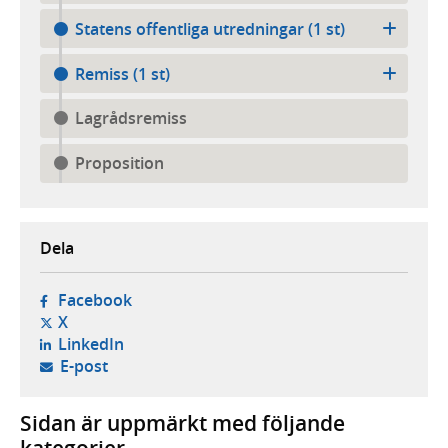
Statens offentliga utredningar (1 st)
Remiss (1 st)
Lagrådsremiss
Proposition
Dela
- öppnas i ny flik, extern webbplats,
Facebook
- öppnas i ny flik, extern webbplats,
X
- öppnas i ny flik, extern webbplats,
LinkedIn
- öppnar din e-postklient,
E-post
Sidan är uppmärkt med följande