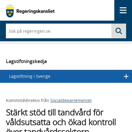
Me
När
Sö
du
börjar
skriva
så
framträder
en
Lagstiftningskedja
lista
med
Lagstiftning i Sverige
sökförslag
Kommittédirektiv från
Socialdepartementet
Stärkt stöd till tandvård för
våldsutsatta och ökad kontroll
över tandvårdssektorn