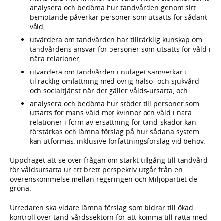
analysera och bedöma hur tandvården genom sitt
bemötande påverkar personer som utsatts för sådant
våld,
utvärdera om tandvården har tillräcklig kunskap om
tandvårdens ansvar för personer som utsatts för våld i
nära relationer,
utvärdera om tandvården i nuläget samverkar i
tillräcklig omfattning med övrig hälso- och sjukvård
och socialtjänst när det gäller vålds-utsatta, och
analysera och bedöma hur stödet till personer som
utsatts för mäns våld mot kvinnor och våld i nära
relationer i form av ersättning för tand-skador kan
förstärkas och lämna förslag på hur sådana system
kan utformas, inklusive författningsförslag vid behov.
Uppdraget att se över frågan om stärkt tillgång till tandvård
för våldsutsatta ur ett brett perspektiv utgår från en
överenskommelse mellan regeringen och Miljöpartiet de
gröna.
Utredaren ska vidare lämna förslag som bidrar till ökad
kontroll över tand-vårdssektorn för att komma till rätta med