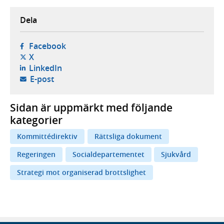
Dela
- öppnas i ny flik, extern webbplats,
Facebook
- öppnas i ny flik, extern webbplats,
X
- öppnas i ny flik, extern webbplats,
LinkedIn
- öppnar din e-postklient,
E-post
Sidan är uppmärkt med följande
kategorier
Kommittédirektiv
Rättsliga dokument
Regeringen
Socialdepartementet
Sjukvård
Strategi mot organiserad brottslighet