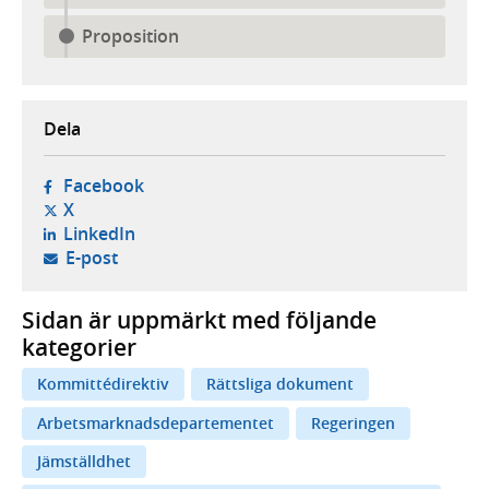
Proposition
Dela
- öppnas i ny flik, extern webbplats,
Facebook
- öppnas i ny flik, extern webbplats,
X
- öppnas i ny flik, extern webbplats,
LinkedIn
- öppnar din e-postklient,
E-post
Sidan är uppmärkt med följande
kategorier
Kommittédirektiv
Rättsliga dokument
Arbetsmarknadsdepartementet
Regeringen
Jämställdhet