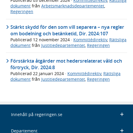
Publicerad
03 december 2024
·
Kommittédirektiv
,
Rättsliga
dokument
från
Arbetsmarknadsdepartementet
,
Regeringen
Stärkt skydd för den som vill separera – nya regler
om bodelning och betänketid, Dir. 2024:107
Publicerad
12 november 2024
·
Kommittédirektiv
,
Rättsliga
dokument
från
Justitiedepartementet
,
Regeringen
Förstärkta åtgärder mot hedersrelaterat våld och
förtryck, Dir. 2024:8
Publicerad
22 januari 2024
·
Kommittédirektiv
,
Rättsliga
dokument
från
Justitiedepartementet
,
Regeringen
Innehåll på regeringen.se
Departement