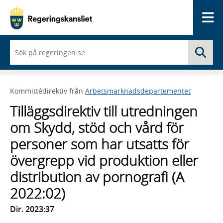
Me
När
Sö
du
börjar
skriva
så
Kommittédirektiv från
Arbetsmarknadsdepartementet
framträder
en
Tilläggsdirektiv till utredningen
lista
med
om Skydd, stöd och vård för
sökförslag
personer som har utsatts för
övergrepp vid produktion eller
distribution av pornografi (A
2022:02)
Dir. 2023:37