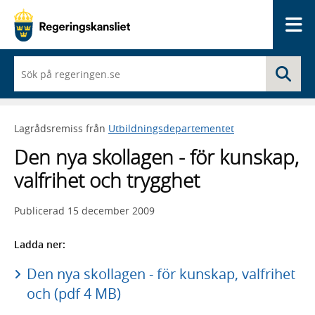
Me
När
Sö
du
börjar
skriva
så
Lagrådsremiss från
Utbildningsdepartementet
framträder
en
Den nya skollagen - för kunskap,
lista
med
valfrihet och trygghet
sökförslag
Publicerad
15 december 2009
Ladda ner:
Den nya skollagen - för kunskap, valfrihet
och (pdf 4 MB)