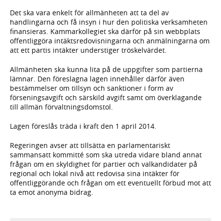
Det ska vara enkelt för allmänheten att ta del av
handlingarna och få insyn i hur den politiska verksamheten
finansieras. Kammarkollegiet ska därför på sin webbplats
offentliggöra intäktsredovisningarna och anmälningarna om
att ett partis intäkter understiger tröskelvärdet.
Allmänheten ska kunna lita på de uppgifter som partierna
lämnar. Den föreslagna lagen innehåller därför även
bestämmelser om tillsyn och sanktioner i form av
förseningsavgift och särskild avgift samt om överklagande
till allmän förvaltningsdomstol.
Lagen föreslås träda i kraft den 1 april 2014.
Regeringen avser att tillsätta en parlamentariskt
sammansatt kommitté som ska utreda vidare bland annat
frågan om en skyldighet för partier och valkandidater på
regional och lokal nivå att redovisa sina intäkter för
offentliggörande och frågan om ett eventuellt förbud mot att
ta emot anonyma bidrag.