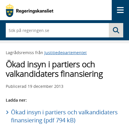
Me
När
Sö
du
börjar
skriva
så
Lagrådsremiss från
Justitiedepartementet
framträder
en
Ökad insyn i partiers och
lista
med
valkandidaters finansiering
sökförslag
Publicerad
19 december 2013
Ladda ner:
Ökad insyn i partiers och valkandidaters
finansiering (pdf 794 kB)