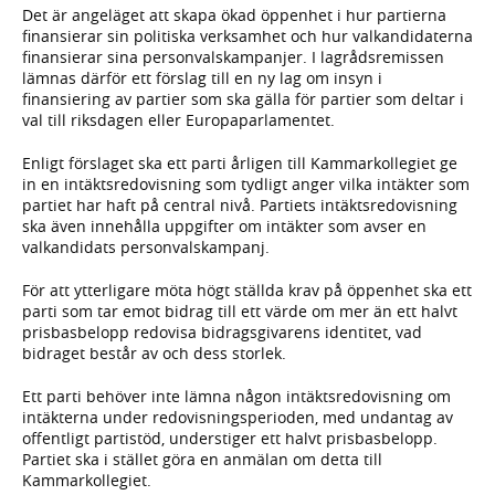
Det är angeläget att skapa ökad öppenhet i hur partierna
finansierar sin politiska verksamhet och hur valkandidaterna
finansierar sina personvalskampanjer. I lagrådsremissen
lämnas därför ett förslag till en ny lag om insyn i
finansiering av partier som ska gälla för partier som deltar i
val till riksdagen eller Europaparlamentet.
Enligt förslaget ska ett parti årligen till Kammarkollegiet ge
in en intäktsredovisning som tydligt anger vilka intäkter som
partiet har haft på central nivå. Partiets intäktsredovisning
ska även innehålla uppgifter om intäkter som avser en
valkandidats personvalskampanj.
För att ytterligare möta högt ställda krav på öppenhet ska ett
parti som tar emot bidrag till ett värde om mer än ett halvt
prisbasbelopp redovisa bidragsgivarens identitet, vad
bidraget består av och dess storlek.
Ett parti behöver inte lämna någon intäktsredovisning om
intäkterna under redovisningsperioden, med undantag av
offentligt partistöd, understiger ett halvt prisbasbelopp.
Partiet ska i stället göra en anmälan om detta till
Kammarkollegiet.