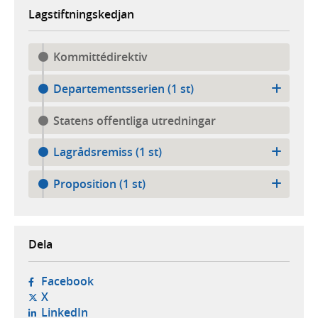
Lagstiftningskedjan
Kommittédirektiv
Departementsserien (1 st)
Statens offentliga utredningar
Lagrådsremiss (1 st)
Proposition (1 st)
Dela
- öppnas i ny flik, extern webbplats,
Facebook
- öppnas i ny flik, extern webbplats,
X
- öppnas i ny flik, extern webbplats,
LinkedIn