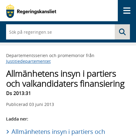
Me
När
Sö
du
börjar
skriva
så
Departementsserien och promemorior från
framträder
Justitiedepartementet
en
lista
Allmänhetens insyn i partiers
med
sökförslag
och valkandidaters finansiering
Ds 2013:31
Publicerad
03 juni 2013
Ladda ner:
Allmänhetens insyn i partiers och