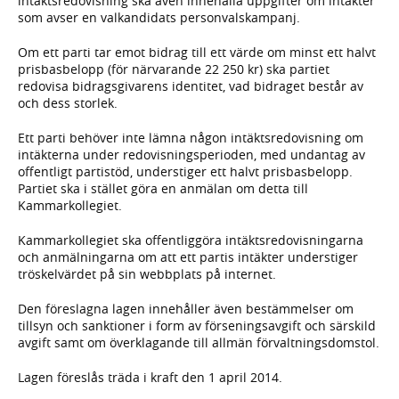
intäktsredovisning ska även innehålla uppgifter om intäkter
som avser en valkandidats personvalskampanj.
Om ett parti tar emot bidrag till ett värde om minst ett halvt
prisbasbelopp (för närvarande 22 250 kr) ska partiet
redovisa bidragsgivarens identitet, vad bidraget består av
och dess storlek.
Ett parti behöver inte lämna någon intäktsredovisning om
intäkterna under redovisningsperioden, med undantag av
offentligt partistöd, understiger ett halvt prisbasbelopp.
Partiet ska i stället göra en anmälan om detta till
Kammarkollegiet.
Kammarkollegiet ska offentliggöra intäktsredovisningarna
och anmälningarna om att ett partis intäkter understiger
tröskelvärdet på sin webbplats på internet.
Den föreslagna lagen innehåller även bestämmelser om
tillsyn och sanktioner i form av förseningsavgift och särskild
avgift samt om överklagande till allmän förvaltningsdomstol.
Lagen föreslås träda i kraft den 1 april 2014.