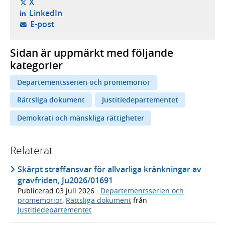
- öppnas i ny flik, extern webbplats,
X
- öppnas i ny flik, extern webbplats,
LinkedIn
- öppnar din e-postklient,
E-post
Sidan är uppmärkt med följande
kategorier
Departementsserien och promemorior
Rättsliga dokument
Justitiedepartementet
Demokrati och mänskliga rättigheter
Relaterat
Skärpt straffansvar för allvarliga kränkningar av
gravfriden, Ju2026/01691
Publicerad
03 juli 2026
·
Departementsserien och
promemorior
,
Rättsliga dokument
från
Justitiedepartementet