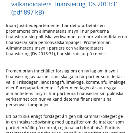
valkandidaters finansiering, Ds 2013:31
(pdf 897 kB)
Inom Justitiedepartementet har det utarbetats en
promemoria om allmänhetens insyn i hur partierna
finansierar sin politiska verksamhet och hur valkandidaterna
finansierar sina personvalskampanjer. Promemorian,
Allmänhetens insyn i partiers och valkandidaters
finansiering (Ds 2013:31), har skickats ut på remiss.
Promemorian innehåller förslag om en ny lag om insyn i
finansiering av partier som ska gälla för partier som deltar i
val till riksdagen, landstingsfullmäktige, kommunfullmäktige
eller Europaparlamentet. Syftet med lagen är att trygga
allmänhetens insyn i hur partierna finansierar sin politiska
verksamhet och hur valkandidaterna finansierar sina
personvalskampanjer.
Ett parti ska enligt förslaget årligen till Kammarkollegiet ge
in en intäktsredovisning med uppgifter om de intäkter som
partiet erhållit på central, regional och lokal nivå. Partiets