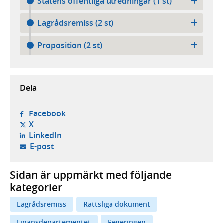
Statens offentliga utredningar (1 st)
Lagrådsremiss (2 st)
Proposition (2 st)
Dela
- öppnas i ny flik, extern webbplats,
Facebook
- öppnas i ny flik, extern webbplats,
X
- öppnas i ny flik, extern webbplats,
LinkedIn
- öppnar din e-postklient,
E-post
Sidan är uppmärkt med följande
kategorier
Lagrådsremiss
Rättsliga dokument
Finansdepartementet
Regeringen