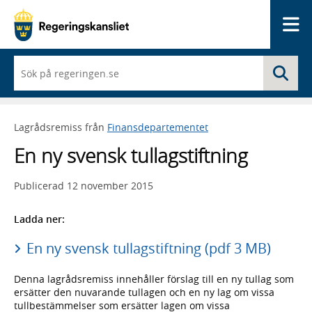
Me
När
Sö
du
börjar
skriva
så
Lagrådsremiss från
Finansdepartementet
framträder
en
En ny svensk tullagstiftning
lista
med
sökförslag
Publicerad
12 november 2015
Ladda ner:
En ny svensk tullagstiftning (pdf 3 MB)
Denna lagrådsremiss innehåller förslag till en ny tullag som
ersätter den nuvarande tullagen och en ny lag om vissa
tullbestämmelser som ersätter lagen om vissa