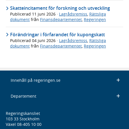
Skatteincitament för forskning och utveckling
Publicerad
11 juni 2026
·
Lagrådsremiss
,
Rättsliga
dokument
från
Finansdepartementet
,
Regeringen
Förändringar i förfarandet för kupongskatt
Publicerad
04 juni 2026
·
Lagrådsremiss
,
Rättsliga
dokument
från
Finansdepartementet
,
Regeringen
Innehåll på regeringen.se
Departement
Regeringskansliet
103 33 Stockholm
Växel 08-405 10 00