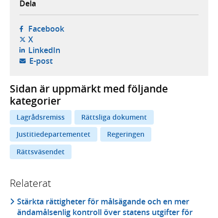
Dela
- öppnas i ny flik, extern webbplats,
Facebook
- öppnas i ny flik, extern webbplats,
X
- öppnas i ny flik, extern webbplats,
LinkedIn
- öppnar din e-postklient,
E-post
Sidan är uppmärkt med följande
kategorier
Lagrådsremiss
Rättsliga dokument
Justitiedepartementet
Regeringen
Rättsväsendet
Relaterat
Stärkta rättigheter för målsägande och en mer
ändamålsenlig kontroll över statens utgifter för