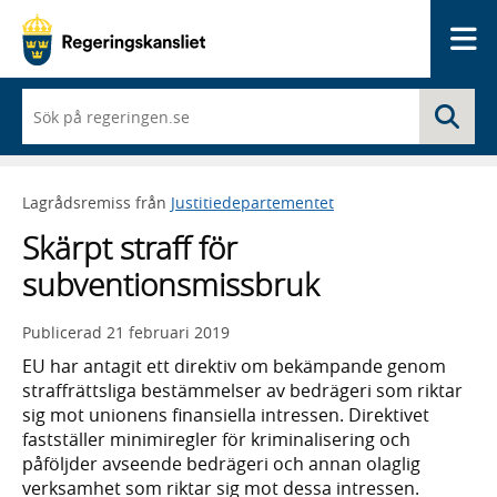
Me
När
Sö
du
börjar
skriva
så
Lagrådsremiss från
Justitiedepartementet
framträder
en
Skärpt straff för
lista
med
subventionsmissbruk
sökförslag
Publicerad
21 februari 2019
EU har antagit ett direktiv om bekämpande genom
straffrättsliga bestämmelser av bedrägeri som riktar
sig mot unionens finansiella intressen. Direktivet
fastställer minimiregler för kriminalisering och
påföljder avseende bedrägeri och annan olaglig
verksamhet som riktar sig mot dessa intressen.