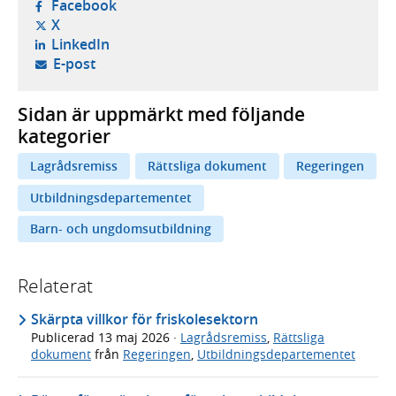
- öppnas i ny flik, extern webbplats,
Facebook
- öppnas i ny flik, extern webbplats,
X
- öppnas i ny flik, extern webbplats,
LinkedIn
- öppnar din e-postklient,
E-post
Sidan är uppmärkt med följande
kategorier
Lagrådsremiss
Rättsliga dokument
Regeringen
Utbildningsdepartementet
Barn- och ungdomsutbildning
Relaterat
Skärpta villkor för friskolesektorn
Publicerad
13 maj 2026
·
Lagrådsremiss
,
Rättsliga
dokument
från
Regeringen
,
Utbildningsdepartementet