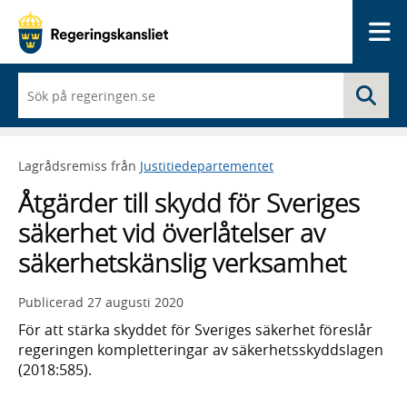
Me
När
Sö
du
börjar
skriva
så
Lagrådsremiss från
Justitiedepartementet
framträder
en
Åtgärder till skydd för Sveriges
lista
med
säkerhet vid över­låtel­ser av
sökförslag
säker­hetskänslig verk­samhet
Publicerad
27 augusti 2020
För att stärka skyddet för Sveriges säker­het föreslår
regeringen komplet­teringar av säker­hets­skydds­lagen
(2018:585).