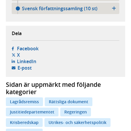
Svensk författningssamling (10 st)
Dela
- öppnas i ny flik, extern webbplats,
Facebook
- öppnas i ny flik, extern webbplats,
X
- öppnas i ny flik, extern webbplats,
LinkedIn
- öppnar din e-postklient,
E-post
Sidan är uppmärkt med följande
kategorier
Lagrådsremiss
Rättsliga dokument
Justitiedepartementet
Regeringen
Krisberedskap
Utrikes- och säkerhetspolitik