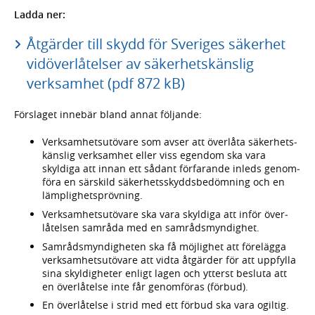
Ladda ner:
Åtgärder till skydd för Sveriges säkerhet
vidöverlåtelser av säkerhetskänslig
verksamhet (pdf 872 kB)
Förslaget innebär bland annat följande:
Verksamhetsutövare som avser att överlåta säkerhets­
känslig verksam­het eller viss egendom ska vara
skyldiga att innan ett sådant förfarande inleds genom­
föra en särskild säkerhetsskyddsbedöm­ning och en
lämp­lighets­prövning.
Verksamhetsutövare ska vara skyldiga att inför över­
låtel­sen samråda med en sam­råds­myn­dighet.
Samrådsmyndigheten ska få möjlighet att före­lägga
verksamhetsutövare att vidta åtgärder för att upp­fylla
sina skyldigheter enligt lagen och ytterst besluta att
en över­låtelse inte får genom­föras (förbud).
En överlåtelse i strid med ett förbud ska vara ogiltig.