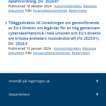
dataförordning, Dir. 2024:97
Publicerad
18 oktober 2024
·
Kommittédirektiv
,
Rättsliga
dokument
från
Finansdepartementet
,
Regeringen
Tilläggsdirektiv till Utredningen om genomförande
av EU:s direktiv om åtgärder för en hög gemensam
cybersäkerhetsnivå i hela unionen och EU:s direktiv
om kritiska entiteters motståndskraft (Fö 2023:01),
Dir. 2024:3
Publicerad
15 januari 2024
·
Kommittédirektiv
,
Rättsliga
dokument
från
Försvarsdepartementet
,
Regeringen
Innehåll på regeringen.se
Departement