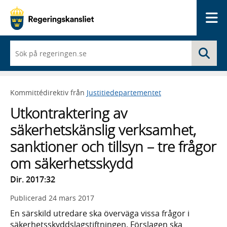
Me
När
Sö
du
börjar
skriva
så
Kommittédirektiv från
Justitiedepartementet
framträder
en
Utkontraktering av
lista
med
säkerhetskänslig verksamhet,
sökförslag
sanktioner och tillsyn – tre frågor
om säkerhetsskydd
Dir. 2017:32
Publicerad
24 mars 2017
En särskild utredare ska överväga vissa frågor i
säkerhetsskyddslagstiftningen. Förslagen ska