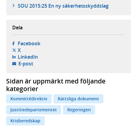
SOU 2015:25 En ny säkerhetsskyddslag
Dela
- öppnas i ny flik, extern webbplats,
Facebook
- öppnas i ny flik, extern webbplats,
X
- öppnas i ny flik, extern webbplats,
LinkedIn
- öppnar din e-postklient,
E-post
Sidan är uppmärkt med följande
kategorier
Kommittédirektiv
Rättsliga dokument
Justitiedepartementet
Regeringen
Krisberedskap