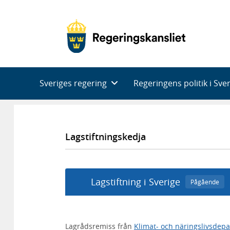
Huvudnavigering
Sveriges regering
Regeringens politik i Sve
Lagstiftningskedja
Lagstiftning i Sverige
Pågående
Lagrådsremiss från
Klimat- och näringslivsdep