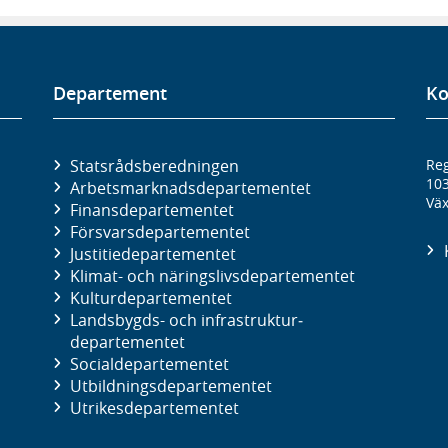
Departement
Ko
Statsrådsberedningen
Reg
10
Arbetsmarknads­departementet
Väx
Finans­departementet
Försvars­departementet
Justitie­departementet
Klimat- och näringslivs­departementet
Kultur­departementet
Landsbygds- och infrastruktur­
departementet
Social­departementet
Utbildnings­departementet
Utrikes­departementet