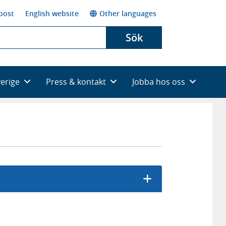
post
English website
Other languages
Sök
verige
Press & kontakt
Jobba hos oss