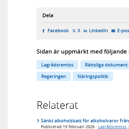
Dela
- öppnas i ny flik, extern w
- öppnas i ny flik, ext
- öppnas i
Facebook
X
LinkedIn
E-pos
Sidan är uppmärkt med följande 
Lagrådsremiss
Rättsliga dokument
Regeringen
Näringspolitik
Relaterat
Sänkt alkoholskatt för alkoholvaror f
Publicerad
19 februari 2026
·
Lagrådsremiss
,