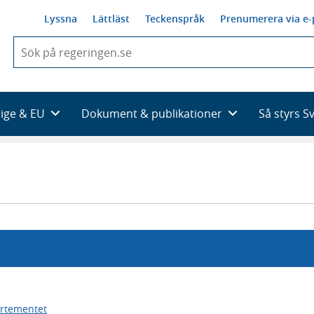
Lyssna
Lättläst
Teckenspråk
Prenumerera via e-
När
du
börjar
skriva
så
rige & EU
Dokument & publikationer
Så styrs S
framträder
en
lista
med
sökförslag
artementet