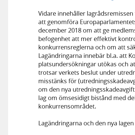
Vidare innehåller lagrådsremissen 
att genomföra Europaparlamentets 
december 2018 om att ge medlem
befogenhet att mer effektivt kontr
konkurrensreglerna och om att säk
Lagändringarna innebär bl.a. att 
platsundersökningar utökas och at
trotsar verkets beslut under utre
misstänks för (utredningsskadeavgi
om den nya utredningsskadeavgifte
lag om ömsesidigt bistånd med del
konkurrensområdet.
Lagändringarna och den nya lagen f