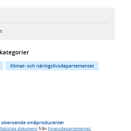
ebbplats,
ern webbplats,
 ny flik, extern webbplats,
- öppnar din e-postklient,
t
kategorier
Klimat- och näringslivsdepartementet
rån oberoende småproducenter
Rättsliga dokument
från
Finansdepartementet
,