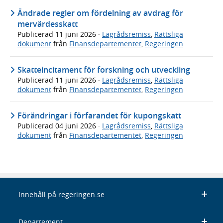
Ändrade regler om fördelning av avdrag för
mervärdesskatt
Publicerad
11 juni 2026
·
Lagrådsremiss
,
Rättsliga
dokument
från
Finansdepartementet
,
Regeringen
Skatteincitament för forskning och utveckling
Publicerad
11 juni 2026
·
Lagrådsremiss
,
Rättsliga
dokument
från
Finansdepartementet
,
Regeringen
Förändringar i förfarandet för kupongskatt
Publicerad
04 juni 2026
·
Lagrådsremiss
,
Rättsliga
dokument
från
Finansdepartementet
,
Regeringen
Innehåll på regeringen.se
Departement