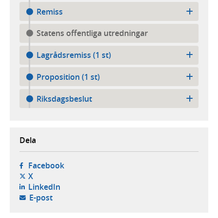
Remiss
Statens offentliga utredningar
Lagrådsremiss (1 st)
Proposition (1 st)
Riksdagsbeslut
Dela
- öppnas i ny flik, extern webbplats,
Facebook
- öppnas i ny flik, extern webbplats,
X
- öppnas i ny flik, extern webbplats,
LinkedIn
- öppnar din e-postklient,
E-post