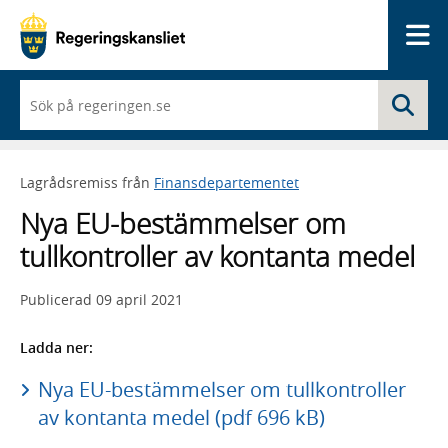
Me
När
Sö
du
börjar
skriva
så
Lagrådsremiss från
Finansdepartementet
framträder
en
Nya EU-bestämmelser om
lista
med
tullkontroller av kontanta medel
sökförslag
Publicerad
09 april 2021
Ladda ner:
Nya EU-bestämmelser om tullkontroller
av kontanta medel (pdf 696 kB)