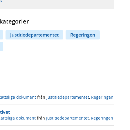
ebbplats,
ern webbplats,
 ny flik, extern webbplats,
- öppnar din e-postklient,
t
kategorier
Justitiedepartementet
Regeringen
Rättsliga dokument
från
Justitiedepartementet
,
Regeringen
tivet
Rättsliga dokument
från
Justitiedepartementet
,
Regeringen