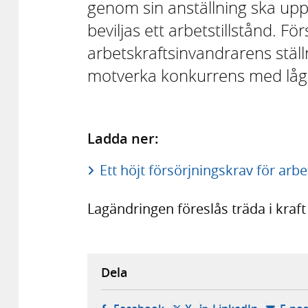
genom sin anställning ska upp
beviljas ett arbetstillstånd. Förs
arbetskraftsinvandrarens stä
motverka konkurrens med låga
Ladda ner:
Ett höjt försörjningskrav för arb
Lagändringen föreslås träda i kra
Dela