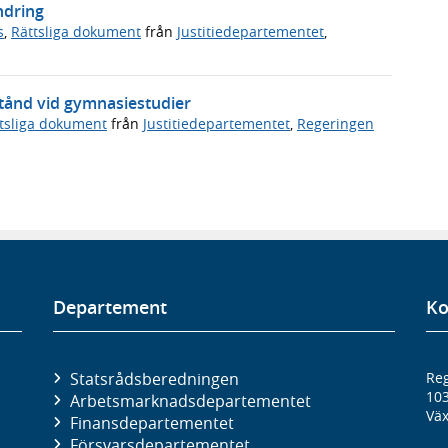
ndring
s
,
Rättsliga dokument
från
Justitiedepartementet
,
stånd vid gymnasiestudier
tsliga dokument
från
Justitiedepartementet
,
Regeringen
Departement
Ko
Statsrådsberedningen
Reg
10
Arbetsmarknads­departementet
Väx
Finans­departementet
Försvars­departementet