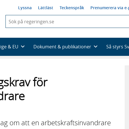
Lyssna
Lättläst
Teckenspråk
Prenumerera via e-
När
du
börjar
skriva
så
rige & EU
Dokument & publikationer
Så styrs S
framträder
en
lista
med
sökförslag
gskrav för
drare
lag om att en arbetskraftsinvandrare