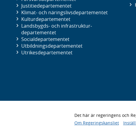
Justitie­departementet
Klimat- och näringslivs­departementet
Kultur­departementet
Landsbygds- och infrastruktur­
departementet
Social­departementet
Utbildnings­departementet
Utrikes­departementet
Det här är regeringens och 
Om Regeringskansliet
Instäl