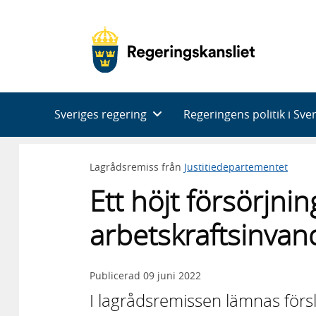
Huvudnavigering
Sveriges regering
Regeringens politik i Sve
Lagrådsremiss från
Justitiedepartementet
Ett höjt försörjnin
arbetskraftsinvan
Publicerad
09 juni 2022
I lagrådsremissen lämnas förs