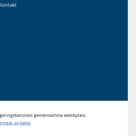
Kontakt
Regeringskansliets gemensamma webbplats.
lningar av kakor