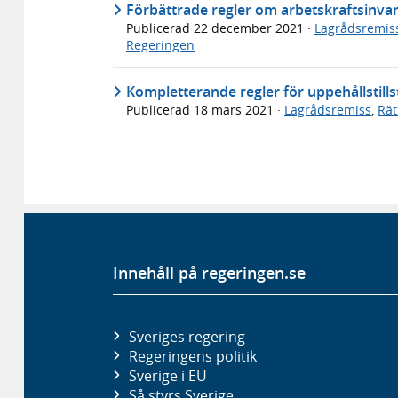
Förbättrade regler om arbetskraftsinva
Publicerad
22 december 2021
·
Lagrådsremis
Regeringen
Kompletterande regler för uppehållstill
Publicerad
18 mars 2021
·
Lagrådsremiss
,
Rät
Innehåll på regeringen.se
Sveriges regering
Regeringens politik
Sverige i EU
Så styrs Sverige