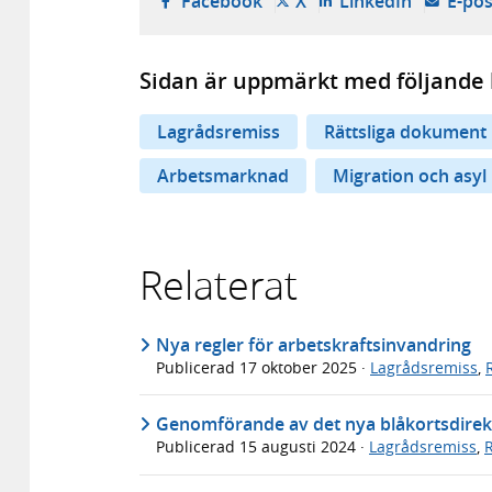
- öppnas i ny flik, extern w
- öppnas i ny flik, ext
- öppnas i
Facebook
X
LinkedIn
E-pos
Sidan är uppmärkt med följande 
Lagrådsremiss
Rättsliga dokument
Arbetsmarknad
Migration och asyl
Relaterat
Nya regler för arbetskraftsinvandring
Publicerad
17 oktober 2025
·
Lagrådsremiss
,
Genomförande av det nya blåkortsdirek
Publicerad
15 augusti 2024
·
Lagrådsremiss
,