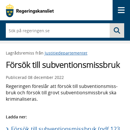
Me
När
Sö
du
börjar
skriva
så
Lagrådsremiss från
Justitiedepartementet
framträder
en
Försök till subventionsmissbruk
lista
med
sökförslag
Publicerad
08 december 2022
Regeringen föreslår att försök till sub­ventions­miss­
bruk och försök till grovt sub­ventions­miss­bruk ska
kriminali­seras.
Ladda ner:
Försök till subventionsmissbruk (pdf 123