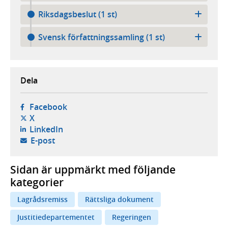
Riksdagsbeslut (1 st)
Svensk författningssamling (1 st)
Dela
- öppnas i ny flik, extern webbplats,
Facebook
- öppnas i ny flik, extern webbplats,
X
- öppnas i ny flik, extern webbplats,
LinkedIn
- öppnar din e-postklient,
E-post
Sidan är uppmärkt med följande
kategorier
Lagrådsremiss
Rättsliga dokument
Justitiedepartementet
Regeringen