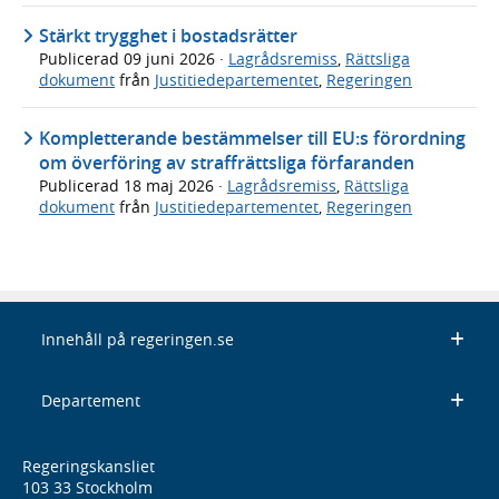
Stärkt trygghet i bostadsrätter
Publicerad
09 juni 2026
·
Lagrådsremiss
,
Rättsliga
dokument
från
Justitiedepartementet
,
Regeringen
Kompletterande bestämmelser till EU:s förordning
om överföring av straffrättsliga förfaranden
Publicerad
18 maj 2026
·
Lagrådsremiss
,
Rättsliga
dokument
från
Justitiedepartementet
,
Regeringen
Innehåll på regeringen.se
Departement
Regeringskansliet
103 33 Stockholm