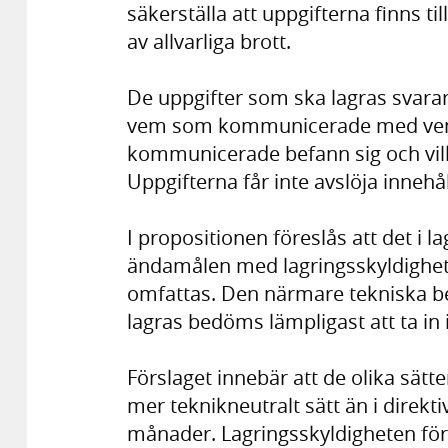
säkerställa att uppgifterna finns ti
av allvarliga brott.
De uppgifter som ska lagras svarar
vem som kommunicerade med vem,
kommunicerade befann sig och vi
Uppgifterna får inte avslöja inneh
I propositionen föreslås att det i 
ändamålen med lagringsskyldighe
omfattas. Den närmare tekniska be
lagras bedöms lämpligast att ta in 
Förslaget innebär att de olika sät
mer teknikneutralt sätt än i direkti
månader. Lagringsskyldigheten före