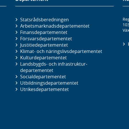
Statsrådsberedningen
Reg
10
Arbetsmarknads­departementet
Väx
Finans­departementet
Försvars­departementet
Justitie­departementet
Klimat- och näringslivs­departementet
Kultur­departementet
Landsbygds- och infrastruktur­
departementet
Social­departementet
Utbildnings­departementet
Utrikes­departementet