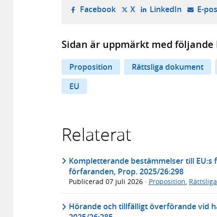
- öppnas i ny flik, extern w
- öppnas i ny flik, ext
- öppnas i
Facebook
X
LinkedIn
E-pos
Sidan är uppmärkt med följande 
Proposition
Rättsliga dokument
EU
Relaterat
Kompletterande bestämmelser till EU:s f
förfaranden, Prop. 2025/26:298
Publicerad
07 juli 2026
·
Proposition
,
Rättslig
Hörande och tillfälligt överförande vid 