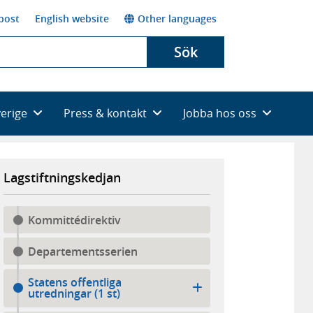
post
English website
Other languages
Sök
verige
Press & kontakt
Jobba hos oss
Lagstiftningskedjan
Kommittédirektiv
Departementsserien
Statens offentliga
utredningar (1 st)