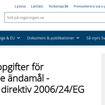
Lyssna
Lättläst
Teckenspråk
Prenumerera via e-
När
du
börjar
skriva
så
rige & EU
Dokument & publikationer
Så styrs S
framträder
en
lista
med
sökförslag
ppgifter för
e ändamål -
direktiv 2006/24/EG