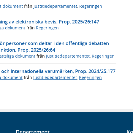
ga dokument
från
Justitiedepartementet
,
Regeringen
ng av elektroniska bevis, Prop. 2025/26:147
iga dokument
från
Regeringen
r personer som deltar i den offentliga debatten
nktion, Prop. 2025/26:64
ättsliga dokument
från
Justitiedepartementet
,
Regeringen
 och internationella varumärken, Prop. 2024/25:177
ga dokument
från
Justitiedepartementet
,
Regeringen
Departement
Ko