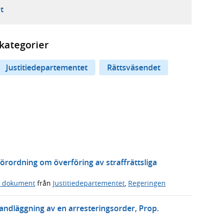
ebbplats,
ern webbplats,
 ny flik, extern webbplats,
- öppnar din e-postklient,
t
kategorier
Justitiedepartementet
Rättsväsendet
örordning om överföring av straffrättsliga
a dokument
från
Justitiedepartementet
,
Regeringen
handläggning av en arresteringsorder, Prop.