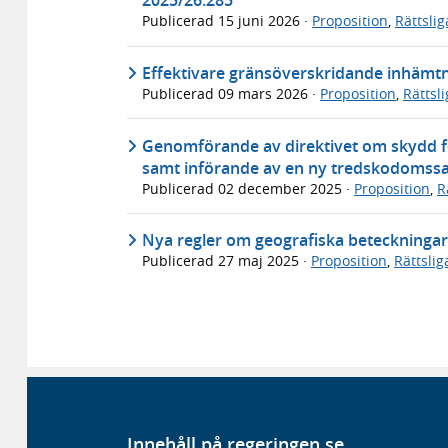
2025/26:285
Publicerad
15 juni 2026
·
Proposition
,
Rättsli
Effektivare gränsöverskridande inhämtni
Publicerad
09 mars 2026
·
Proposition
,
Rättsl
Genomförande av direktivet om skydd fö
samt införande av en ny tredskodomssa
Publicerad
02 december 2025
·
Proposition
,
R
Nya regler om geografiska beteckningar
Publicerad
27 maj 2025
·
Proposition
,
Rättsli
Innehåll på regeringen.se