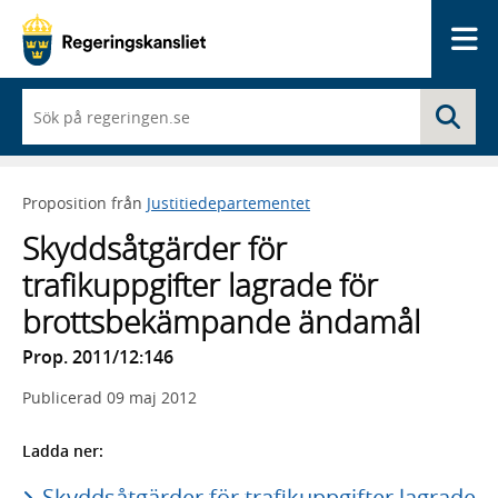
Me
När
Sö
du
börjar
skriva
så
Proposition från
Justitiedepartementet
framträder
en
Skyddsåtgärder för
lista
med
trafikuppgifter lagrade för
sökförslag
brottsbekämpande ändamål
Prop. 2011/12:146
Publicerad
09 maj 2012
Ladda ner:
Skyddsåtgärder för trafikuppgifter lagrade