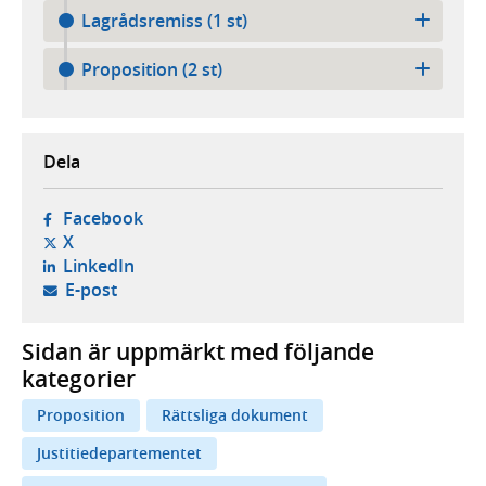
Lagrådsremiss (1 st)
Proposition (2 st)
Dela
- öppnas i ny flik, extern webbplats,
Facebook
- öppnas i ny flik, extern webbplats,
X
- öppnas i ny flik, extern webbplats,
LinkedIn
- öppnar din e-postklient,
E-post
Sidan är uppmärkt med följande
kategorier
Proposition
Rättsliga dokument
Justitiedepartementet