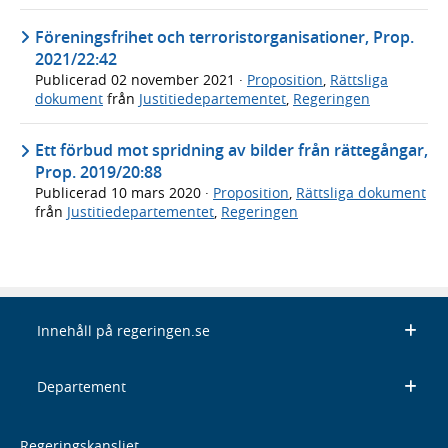
Föreningsfrihet och terroristorganisationer, Prop.
2021/22:42
Publicerad
02 november 2021
·
Proposition
,
Rättsliga
dokument
från
Justitiedepartementet
,
Regeringen
Ett förbud mot spridning av bilder från rättegångar,
Prop. 2019/20:88
Publicerad
10 mars 2020
·
Proposition
,
Rättsliga dokument
från
Justitiedepartementet
,
Regeringen
Innehåll på regeringen.se
Departement
Regeringskansliet