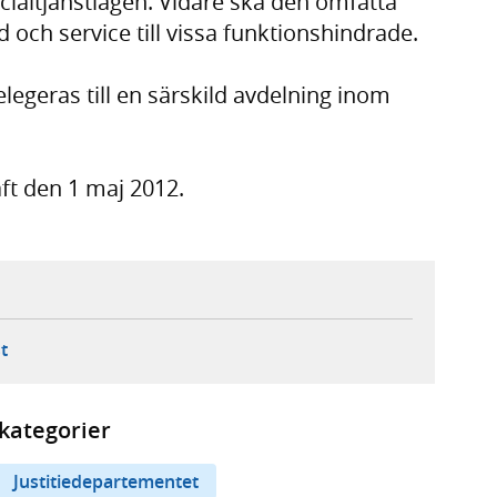
ocialtjänstlagen. Vidare ska den omfatta
 och service till vissa funktionshindrade.
elegeras till en särskild avdelning inom
aft den 1 maj 2012.
ebbplats,
ern webbplats,
 ny flik, extern webbplats,
- öppnar din e-postklient,
t
kategorier
Justitiedepartementet