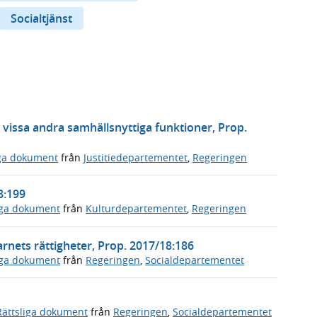
Socialtjänst
 vissa andra samhällsnyttiga funktioner, Prop.
iga dokument
från
Justitiedepartementet
,
Regeringen
8:199
iga dokument
från
Kulturdepartementet
,
Regeringen
nets rättigheter, Prop. 2017/18:186
iga dokument
från
Regeringen
,
Socialdepartementet
Rättsliga dokument
från
Regeringen
,
Socialdepartementet