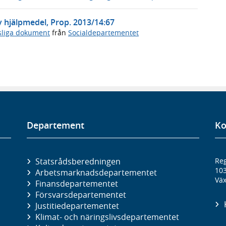
av hjälpmedel, Prop. 2013/14:67
sliga dokument
från
Socialdepartementet
Departement
Ko
Statsrådsberedningen
Reg
10
Arbetsmarknads­departementet
Väx
Finans­departementet
Försvars­departementet
Justitie­departementet
Klimat- och näringslivs­departementet