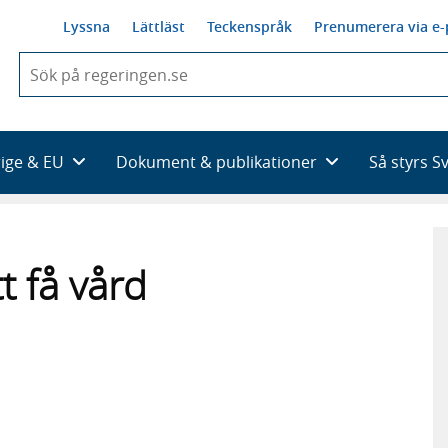
Lyssna
Lättläst
Teckenspråk
Prenumerera via e-
När
du
börjar
skriva
så
rige & EU
Dokument & publikationer
Så styrs S
framträder
en
lista
med
sökförslag
t få vård