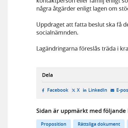
kontaktperson eller familj enligt s
några åtgärder enligt lagen om stöd
Uppdraget att fatta beslut ska få d
socialnämnden.
Lagändringarna föreslås träda i kr
Dela
- öppnas i ny flik, extern w
- öppnas i ny flik, ext
- öppnas i
Facebook
X
LinkedIn
E-pos
Sidan är uppmärkt med följande 
Proposition
Rättsliga dokument