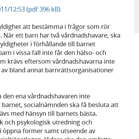
011/12:53 (pdf 396 kB)
yldighet att bestämma i frågor som rör
. När ett barn har två vårdnadshavare, ska
ldigheter i förhållande till barnet
n i vissa fall inte får den hälso- och
som krävs eftersom vårdnadshavarna inte
 av bland annat barnrättsorganisationer
om den ena vårdnadshavaren inte
ör barnet, socialnämnden ska få besluta att
ävs med hänsyn till barnets bästa.
isk och psykologisk utredning och
 i öppna former samt utseende av