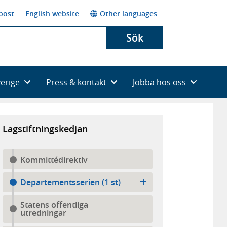
post
English website
Other languages
Sök
verige
Press & kontakt
Jobba hos oss
Lagstiftningskedjan
Kommittédirektiv
Departementsserien (1 st)
Statens offentliga
utredningar