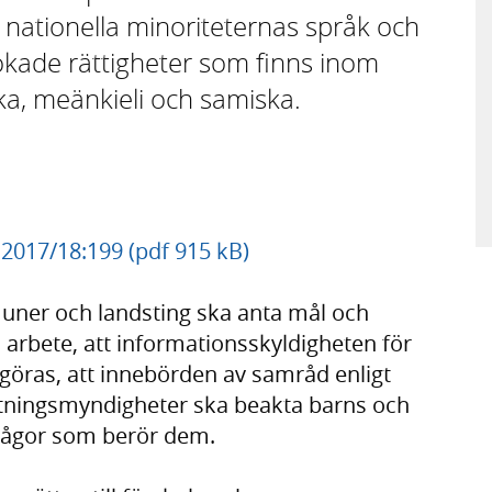
nationella minoriteternas språk och
tökade rättigheter som finns inom
ka, meänkieli och samiska.
. 2017/18:199 (pdf 915 kB)
uner och landsting ska anta mål och
ska arbete, att informationsskyldigheten för
göras, att innebörden av samråd enligt
altningsmyndigheter ska beakta barns och
 frågor som berör dem.