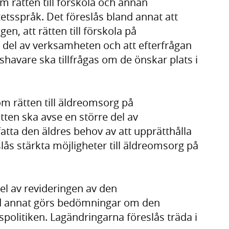
 rätten till förskola och annan
tsspråk. Det föreslås bland annat att
gen, att rätten till förskola på
 del av verksamheten och att efterfrågan
havare ska tillfrågas om de önskar plats i
m rätten till äldreomsorg på
tten ska avse en större del av
tta den äldres behov av att upprätthålla
eslås stärkta möjligheter till äldreomsorg på
el av revideringen av den
and annat görs bedömningar om den
tspolitiken. Lagändringarna föreslås träda i