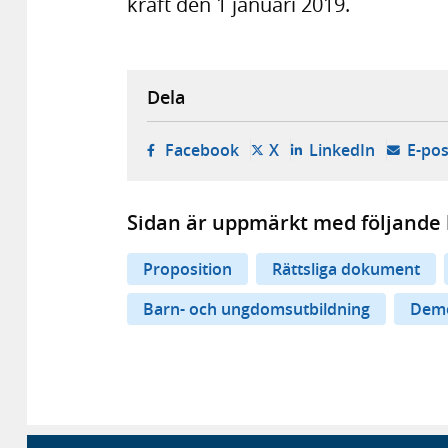
kraft den 1 januari 2019.
Dela
- öppnas i ny flik, extern w
- öppnas i ny flik, ext
- öppnas i
Facebook
X
LinkedIn
E-pos
Sidan är uppmärkt med följande 
Proposition
Rättsliga dokument
Barn- och ungdomsutbildning
Demo