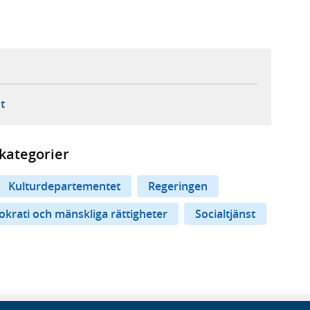
ebbplats,
ern webbplats,
 ny flik, extern webbplats,
- öppnar din e-postklient,
t
kategorier
Kulturdepartementet
Regeringen
krati och mänskliga rättigheter
Socialtjänst