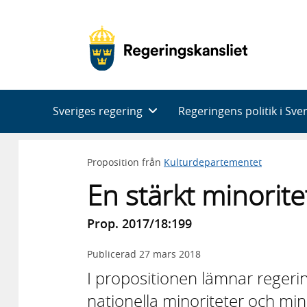
Huvudnavigering
Sveriges regering
Regeringens politik i Sve
Proposition från
Kulturdepartementet
En stärkt minoritet
Prop. 2017/18:199
Publicerad
27 mars 2018
I propositionen lämnar regerin
nationella minoriteter och mino