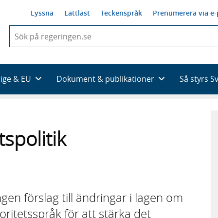
Lyssna
Lättläst
Teckenspråk
Prenumerera via e-
När
du
börjar
skriva
så
rige & EU
Dokument & publikationer
Så styrs S
framträder
en
lista
med
sökförslag
spolitik
gen förslag till ändringar i lagen om
ritetsspråk för att stärka det