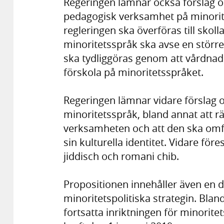
Regeringen lämnar också förslag om
pedagogisk verksamhet på minorite
regleringen ska överföras till skolla
minoritetsspråk ska avse en större
ska tydliggöras genom att vårdnads
förskola på minoritetsspråket.
Regeringen lämnar vidare förslag o
minoritetsspråk, bland annat att rä
verksamheten och att den ska omfa
sin kulturella identitet. Vidare för
jiddisch och romani chib.
Propositionen innehåller även en d
minoritetspolitiska strategin. Bl
fortsatta inriktningen för minorite