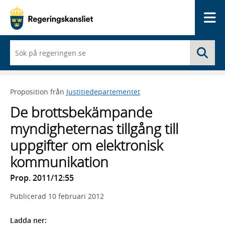
Me
När
Sö
du
börjar
skriva
så
Proposition från
Justitiedepartementet
framträder
en
De brottsbekämpande
lista
med
myndigheternas tillgång till
sökförslag
uppgifter om elektronisk
kommunikation
Prop. 2011/12:55
Publicerad
10 februari 2012
Ladda ner: