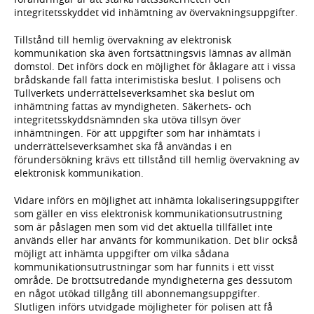
integritetsskyddet vid inhämtning av övervakningsuppgifter.
Tillstånd till hemlig övervakning av elektronisk
kommunikation ska även fortsättningsvis lämnas av allmän
domstol. Det införs dock en möjlighet för åklagare att i vissa
brådskande fall fatta interimistiska beslut. I polisens och
Tullverkets underrättelseverksamhet ska beslut om
inhämtning fattas av myndigheten. Säkerhets- och
integritetsskyddsnämnden ska utöva tillsyn över
inhämtningen. För att uppgifter som har inhämtats i
underrättelseverksamhet ska få användas i en
förundersökning krävs ett tillstånd till hemlig övervakning av
elektronisk kommunikation.
Vidare införs en möjlighet att inhämta lokaliseringsuppgifter
som gäller en viss elektronisk kommunikationsutrustning
som är påslagen men som vid det aktuella tillfället inte
används eller har använts för kommunikation. Det blir också
möjligt att inhämta uppgifter om vilka sådana
kommunikationsutrustningar som har funnits i ett visst
område. De brottsutredande myndigheterna ges dessutom
en något utökad tillgång till abonnemangsuppgifter.
Slutligen införs utvidgade möjligheter för polisen att få