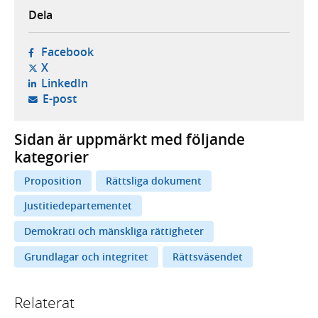
Dela
- öppnas i ny flik, extern webbplats,
Facebook
- öppnas i ny flik, extern webbplats,
X
- öppnas i ny flik, extern webbplats,
LinkedIn
- öppnar din e-postklient,
E-post
Sidan är uppmärkt med följande
kategorier
Proposition
Rättsliga dokument
Justitiedepartementet
Demokrati och mänskliga rättigheter
Grundlagar och integritet
Rättsväsendet
Relaterat