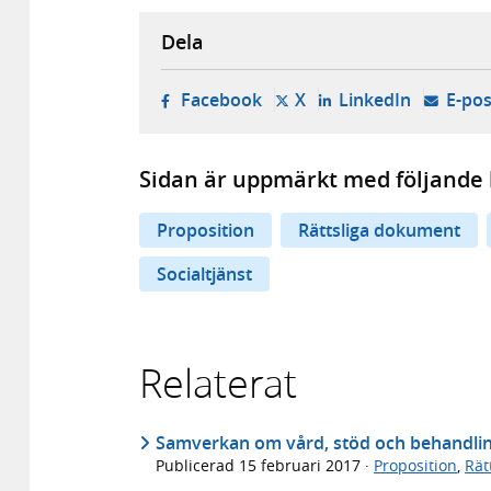
Dela
- öppnas i ny flik, extern w
- öppnas i ny flik, ext
- öppnas i
Facebook
X
LinkedIn
E-pos
Sidan är uppmärkt med följande 
Proposition
Rättsliga dokument
Socialtjänst
Relaterat
Samverkan om vård, stöd och behandlin
Publicerad
15 februari 2017
·
Proposition
,
Rät