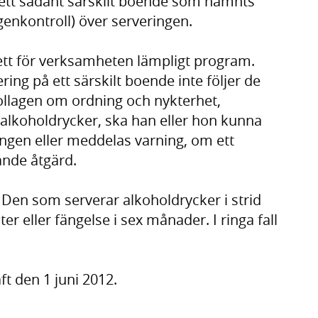
 ett sådant särskilt boende som nämnts
genkontroll) över serveringen.
 ett för verksamheten lämpligt program.
ng på ett särskilt boende inte följer de
llagen om ordning och nykterhet,
 alkoholdrycker, ska han eller hon kunna
ingen eller meddelas varning, om ett
pande åtgärd.
. Den som serverar alkoholdrycker i strid
r eller fängelse i sex månader. I ringa fall
ft den 1 juni 2012.