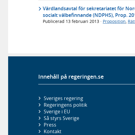
Värdlandsavtal för sekretariatet för No
socialt välbefinnande (NDPHS), Prop. 20
Publicerad
13 februari 2013
·
Proposition
,
Rät
Innehåll på regeringen.se
Sveriges regering
Regeringens politik
Sverige i EU
Så styrs Sverige
Press
Kontakt