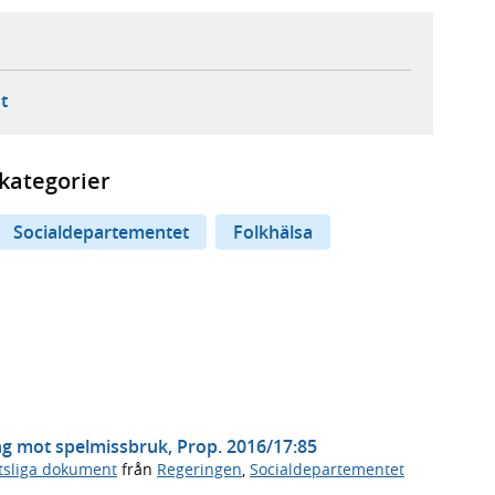
ebbplats,
ern webbplats,
 ny flik, extern webbplats,
- öppnar din e-postklient,
t
kategorier
Socialdepartementet
Folkhälsa
g mot spelmissbruk, Prop. 2016/17:85
tsliga dokument
från
Regeringen
,
Socialdepartementet