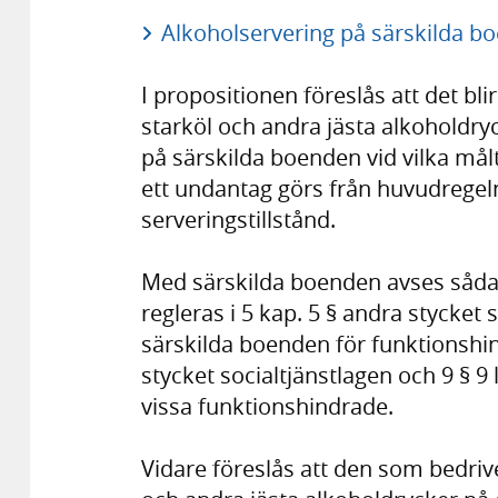
Alkoholservering på särskilda bo
I propositionen föreslås att det blir 
starköl och andra jästa alkoholdryc
på särskilda boenden vid vilka målt
ett undantag görs från huvudregel
serveringstillstånd.
Med särskilda boenden avses såd
regleras i 5 kap. 5 § andra stycket
särskilda boenden för funktionshin
stycket socialtjänst­lagen och 9 § 9
vissa funk­tionshindrade.
Vidare föreslås att den som bedrive