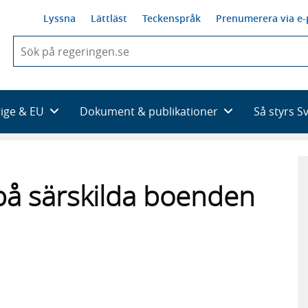
Lyssna
Lättläst
Teckenspråk
Prenumerera via e-
När
du
börjar
skriva
så
rige & EU
Dokument & publikationer
Så styrs S
framträder
en
lista
med
sökförslag
på särskilda boenden