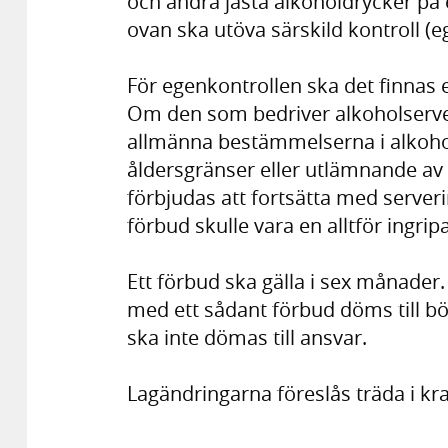
och andra jästa alkoholdrycker på
ovan ska utöva särskild kontroll (e
För egenkontrollen ska det finnas
Om den som bedriver alkoholserveri
allmänna bestämmelserna i alkoho
åldersgränser eller utlämnande av
förbjudas att fortsätta med server
förbud skulle vara en alltför ingri
Ett förbud ska gälla i sex månader
med ett sådant förbud döms till böte
ska inte dömas till ansvar.
Lagändringarna föreslås träda i kra