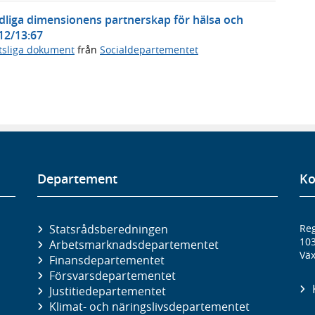
rdliga dimensionens partnerskap för hälsa och
12/13:67
tsliga dokument
från
Socialdepartementet
Departement
Ko
Statsrådsberedningen
Reg
10
Arbetsmarknads­departementet
Väx
Finans­departementet
Försvars­departementet
Justitie­departementet
Klimat- och näringslivs­departementet