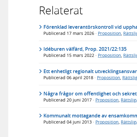
Relaterat
Förenklad leverantörskontroll vid uppha
Publicerad
17 mars 2026
·
Proposition
,
Rättsl
Idéburen välfärd, Prop. 2021/22:135
Publicerad
15 mars 2022
·
Proposition
,
Rättsl
Ett enhetligt regionalt utvecklingsansva
Publicerad
06 april 2018
·
Proposition
,
Rättsl
Några frågor om offentlighet och sekret
Publicerad
20 juni 2017
·
Proposition
,
Rättsli
Kommunalt mottagande av ensamkomma
Publicerad
04 juni 2013
·
Proposition
,
Rättsli