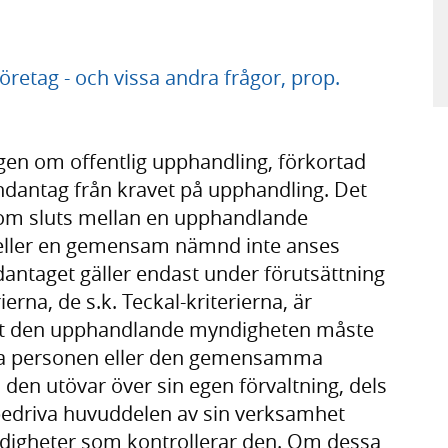
öretag - och vissa andra frågor, prop.
lagen om offentlig upphandling, förkortad
-undantag från kravet på upphandling. Det
som sluts mellan en upphandlande
 eller en gemensam nämnd inte anses
dantaget gäller endast under förutsättning
erna, de s.k. Teckal-kriterierna, är
 att den upphandlande myndigheten måste
iska personen eller den gemensamma
n utövar över sin egen förvaltning, dels
bedriva huvuddelen av sin verksamhet
digheter som kontrollerar den. Om dessa