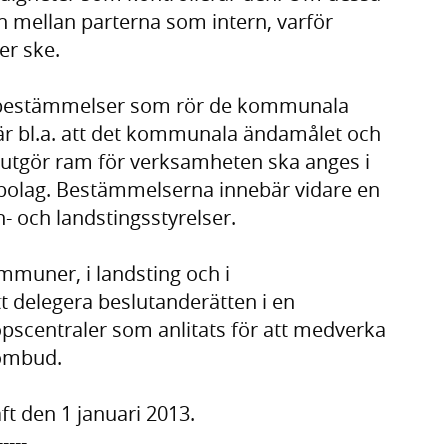
en mellan parterna som intern, varför
er ske.
a bestämmelser som rör de kommunala
r bl.a. att det kommunala ändamålet och
tgör ram för verksamheten ska anges i
ebolag. Bestämmelserna innebär vidare en
- och landstingsstyrelser.
ommuner, i landsting och i
 delegera beslutanderätten i en
nköpscentraler som anlitats för att medverka
 ombud.
ft den 1 januari 2013.
-----