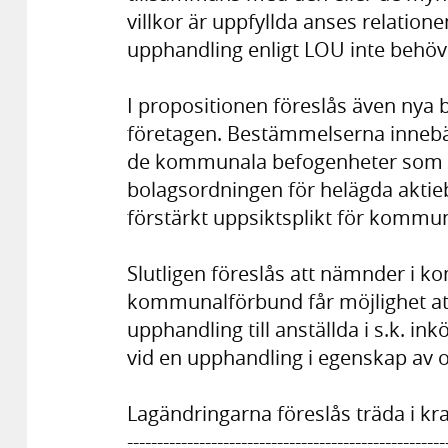
villkor är uppfyllda anses relation
upphandling enligt LOU inte behöv
I propositionen föreslås även ny
företagen. Bestämmelserna innebä
de kommunala befogenheter som u
bolagsordningen för helägda akti
förstärkt uppsiktsplikt för kommun
Slutligen föreslås att nämnder i k
kommunalförbund får möjlighet att
upphandling till anställda i s.k. i
vid en upphandling i egenskap av
Lagändringarna föreslås träda i kra
-----------------------------------------------------