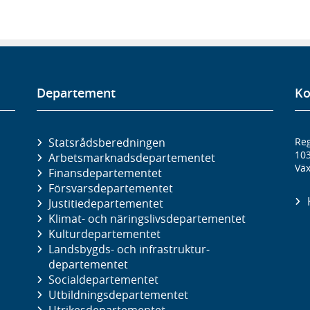
Departement
Ko
Statsrådsberedningen
Reg
10
Arbetsmarknads­departementet
Väx
Finans­departementet
Försvars­departementet
Justitie­departementet
Klimat- och näringslivs­departementet
Kultur­departementet
Landsbygds- och infrastruktur­
departementet
Social­departementet
Utbildnings­departementet