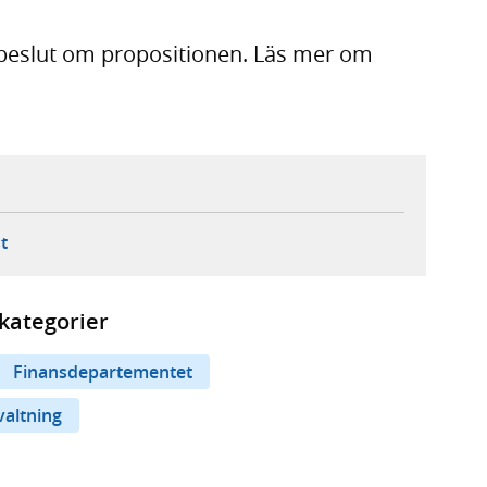
 beslut om propositionen. Läs mer om
ebbplats,
ern webbplats,
 ny flik, extern webbplats,
- öppnar din e-postklient,
t
kategorier
Finansdepartementet
rvaltning