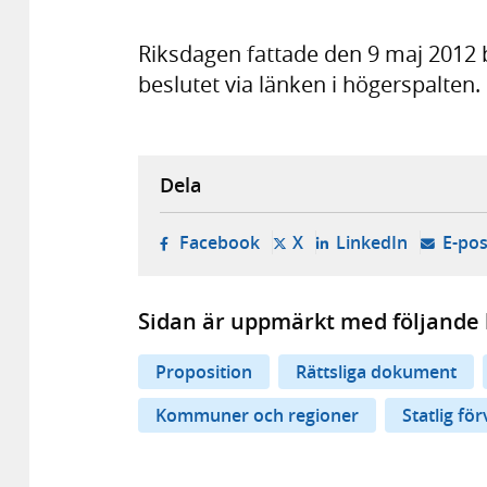
Riksdagen fattade den 9 maj 2012
beslutet via länken i högerspalten.
Dela
- öppnas i ny flik, extern w
- öppnas i ny flik, ext
- öppnas i
Facebook
X
LinkedIn
E-pos
Sidan är uppmärkt med följande 
Proposition
Rättsliga dokument
Kommuner och regioner
Statlig fö