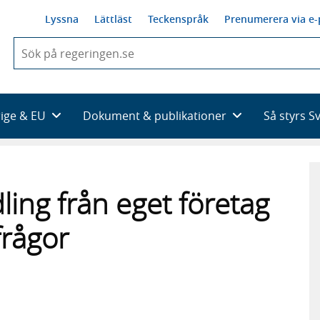
Lyssna
Lättläst
Teckenspråk
Prenumerera via e-
När
du
börjar
skriva
så
rige & EU
Dokument & publikationer
Så styrs S
framträder
en
lista
med
sökförslag
ling från eget företag
frågor