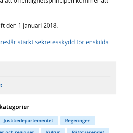
så att offentlighetsprincipen kommer att
ft den 1 januari 2018.
eslår stärkt sekretesskydd för enskilda
ebbplats,
ern webbplats,
 ny flik, extern webbplats,
- öppnar din e-postklient,
t
kategorier
Justitiedepartementet
Regeringen
 och regioner
Kultur
Rättsväsendet