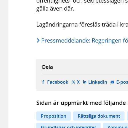
offentlighets- och sekretesslagen 
gälla även där.
Lagändringarna föreslås träda i kra
Pressmeddelande: Regeringen för
Dela
- öppnas i ny flik, extern w
- öppnas i ny flik, ext
- öppnas i
Facebook
X
LinkedIn
E-pos
Sidan är uppmärkt med följande 
Proposition
Rättsliga dokument
Grundlagar och integritet
Kommuner