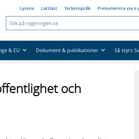
Lyssna
Lättläst
Teckenspråk
Prenumerera via e-
När
du
börjar
skriva
så
rige & EU
Dokument & publikationer
Så styrs S
framträder
en
lista
med
sökförslag
ffentlighet och