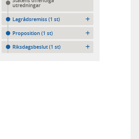
Statens offentliga
utredningar
Lagrådsremiss (1 st)
Proposition (1 st)
Riksdagsbeslut (1 st)