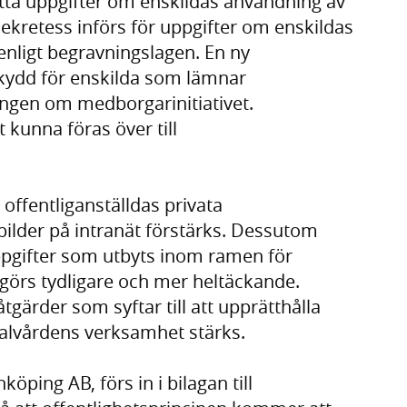
fatta uppgifter om enskildas användning av
Sekretess införs för uppgifter om enskildas
enligt begravningslagen. En ny
skydd för enskilda som lämnar
ingen om medborgarinitiativet.
 kunna föras över till
 offentliganställdas privata
bilder på intranät förstärks. Dessutom
uppgifter som utbyts inom ramen för
 görs tydligare och mer heltäckande.
gärder som syftar till att upprätthålla
alvårdens verksamhet stärks.
köping AB, förs in i bilagan till