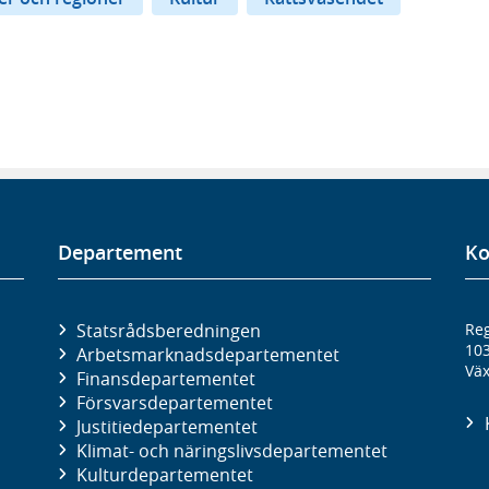
Departement
Ko
Statsrådsberedningen
Reg
10
Arbetsmarknads­departementet
Väx
Finans­departementet
Försvars­departementet
Justitie­departementet
Klimat- och näringslivs­departementet
Kultur­departementet