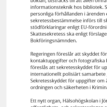
boklån, utsträcks till att även om
informationsteknik hos bibliotek. 
personliga förhållanden i ärenden 
sekretessbestämmelse införs till 
stödförklaringar enligt EU-förordn
Skattesekretess ska enligt förslaget
Bokföringsnämnden.
Regeringen föreslår att skyddet för
kontaktuppgifter och fotografiska 
föreslås att sekretesskyddet för 
internationellt polisiärt samarbete
Sekretesskyddet för uppgifter om åt
ordningen och säkerheten i Krimin
Ett nytt organ, Hälsohögskolan i Jön