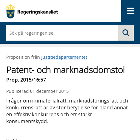
Me
När
Sö
du
börjar
skriva
så
Proposition från
Justitiedepartementet
framträder
en
Patent- och marknadsdomstol
lista
med
Prop. 2015/16:57
sökförslag
Publicerad
01 december 2015
Frågor om immaterialrätt, marknadsföringsrätt och
konkurrensrätt är av stor betydelse för bland annat
en effektiv konkurrens och ett starkt
konsumentskydd.