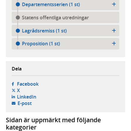
Departementsserien (1 st)
Statens offentliga utredningar
Lagrådsremiss (1 st)
Proposition (1 st)
Dela
- öppnas i ny flik, extern webbplats,
Facebook
- öppnas i ny flik, extern webbplats,
X
- öppnas i ny flik, extern webbplats,
LinkedIn
- öppnar din e-postklient,
E-post
Sidan är uppmärkt med följande
kategorier