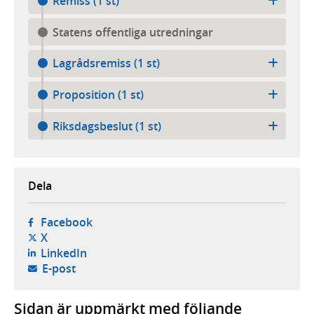
Remiss (1 st)
Statens offentliga utredningar
Lagrådsremiss (1 st)
Proposition (1 st)
Riksdagsbeslut (1 st)
Dela
- öppnas i ny flik, extern webbplats,
Facebook
- öppnas i ny flik, extern webbplats,
X
- öppnas i ny flik, extern webbplats,
LinkedIn
- öppnar din e-postklient,
E-post
Sidan är uppmärkt med följande