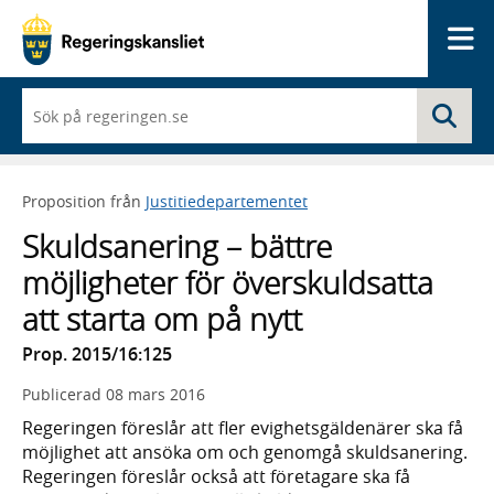
Me
När
Sö
du
börjar
skriva
så
Proposition från
Justitiedepartementet
framträder
en
Skuldsanering – bättre
lista
med
möjligheter för överskuldsatta
sökförslag
att starta om på nytt
Prop. 2015/16:125
Publicerad
08 mars 2016
Regeringen föreslår att fler evighetsgäldenärer ska få
möjlighet att ansöka om och genomgå skuldsanering.
Regeringen föreslår också att företagare ska få