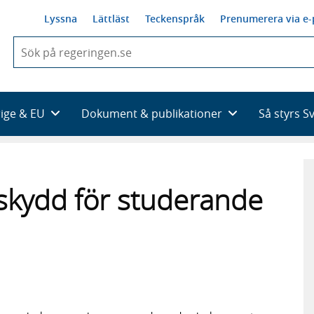
Lyssna
Lättläst
Teckenspråk
Prenumerera via e-
När
du
börjar
skriva
så
rige & EU
Dokument & publikationer
Så styrs S
framträder
en
lista
med
sökförslag
sskydd för studerande