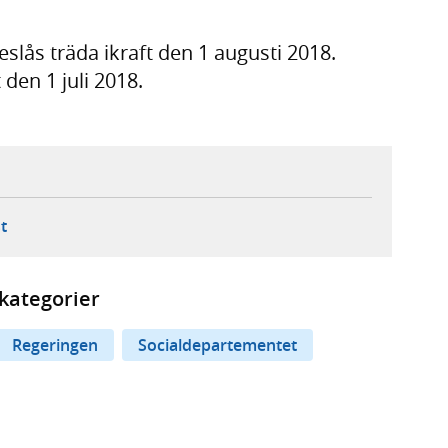
slås träda ikraft den 1 augusti 2018.
 den 1 juli 2018.
ebbplats,
ern webbplats,
 ny flik, extern webbplats,
- öppnar din e-postklient,
t
kategorier
Regeringen
Socialdepartementet