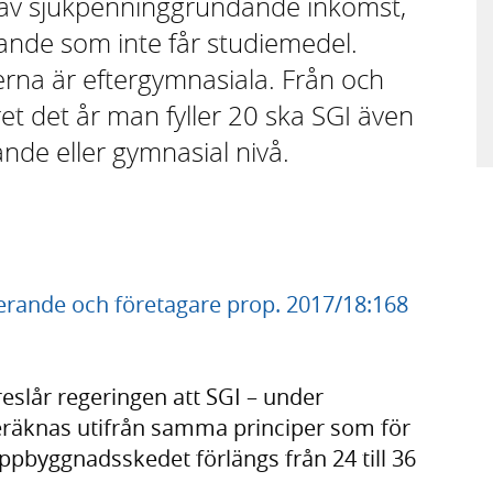
d av sjukpenninggrundande inkomst,
rande som inte får studiemedel.
erna är eftergymnasiala. Från och
t det år man fyller 20 ska SGI även
ande eller gymnasial nivå.
derande och företagare prop. 2017/18:168
eslår regeringen att SGI – under
räknas utifrån samma principer som för
uppbyggnadsskedet förlängs från 24 till 36