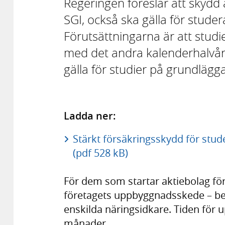
Regeringen föreslår att skyd
SGI, också ska gälla för stude
Förutsättningarna är att studi
med det andra kalenderhalvåre
gälla för studier på grundlägg
Ladda ner:
Stärkt försäkringsskydd för stu
(pdf 528 kB)
För dem som startar aktiebolag för
företagets uppbyggnadsskede – be
enskilda näringsidkare. Tiden för 
månader.