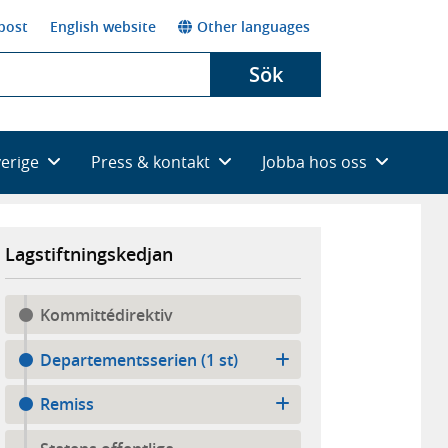
post
English website
Other languages
Sök
verige
Press & kontakt
Jobba hos oss
Lagstiftningskedjan
Kommittédirektiv
Departementsserien (1 st)
Remiss