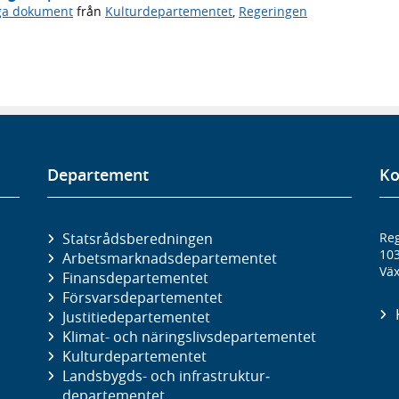
iga dokument
från
Kulturdepartementet
,
Regeringen
Departement
Ko
Statsrådsberedningen
Reg
10
Arbetsmarknads­departementet
Väx
Finans­departementet
Försvars­departementet
Justitie­departementet
Klimat- och näringslivs­departementet
Kultur­departementet
Landsbygds- och infrastruktur­
departementet