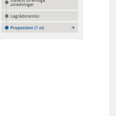
Statens offentliga
utredningar
Lagrådsremiss
Proposition (1 st)