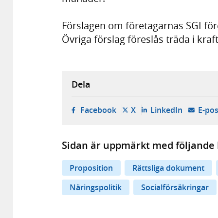
Förslagen om företagarnas SGI före
Övriga förslag föreslås träda i kraft
Dela
- öppnas i ny flik, extern w
- öppnas i ny flik, ext
- öppnas i
Facebook
X
LinkedIn
E-pos
Sidan är uppmärkt med följande 
Proposition
Rättsliga dokument
Näringspolitik
Socialförsäkringar