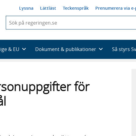
Lyssna
Lättläst
Teckenspråk
Prenumerera via e-
När
du
börjar
skriva
så
rige & EU
Dokument & publikationer
Så styrs S
framträder
en
lista
med
sökförslag
sonuppgifter för
l