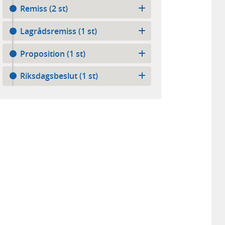
Remiss (2 st)
Lagrådsremiss (1 st)
Proposition (1 st)
Riksdagsbeslut (1 st)