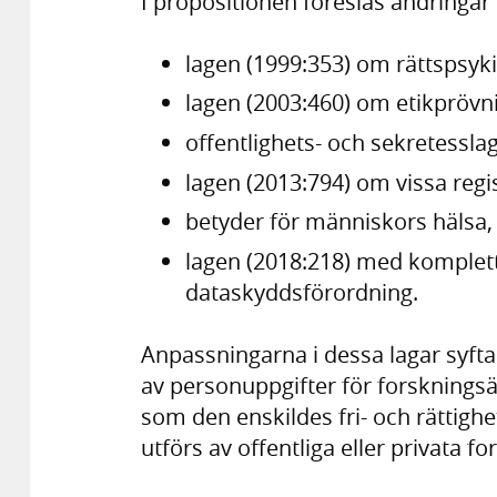
I propositionen föreslås ändringar 
lagen (1999:353) om rättspsyki
lagen (2003:460) om etikprövn
offentlighets- och sekretessla
lagen (2013:794) om vissa regi
betyder för människors hälsa,
lagen (2018:218) med komplett
dataskyddsförordning.
Anpassningarna i dessa lagar syftar
av personuppgifter för forskning
som den enskildes fri- och rättig
utförs av offentliga eller privata f