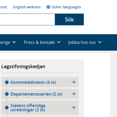
post
English website
Other languages
Sök
verige
Press & kontakt
Jobba hos oss
Lagstiftningskedjan
Kommittédirektiv (4 st)
Departementsserien (2 st)
Statens offentliga
utredningar (2 st)