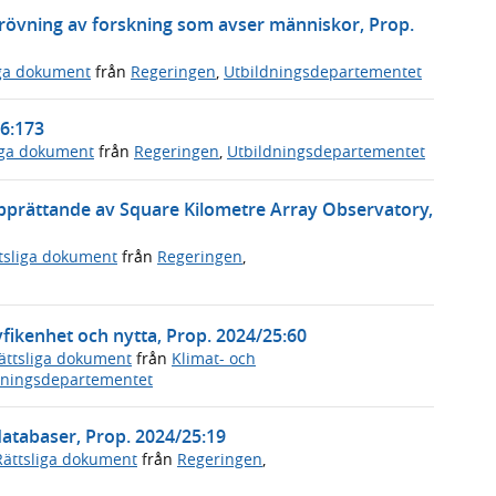
prövning av forskning som avser människor, Prop.
iga dokument
från
Regeringen
,
Utbildningsdepartementet
6:173
iga dokument
från
Regeringen
,
Utbildningsdepartementet
 upprättande av Square Kilometre Array Observatory,
tsliga dokument
från
Regeringen
,
yfikenhet och nytta, Prop. 2024/25:60
ättsliga dokument
från
Klimat- och
dningsdepartementet
databaser, Prop. 2024/25:19
Rättsliga dokument
från
Regeringen
,