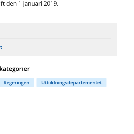
ft den 1 januari 2019.
ebbplats,
ern webbplats,
 ny flik, extern webbplats,
- öppnar din e-postklient,
t
kategorier
Regeringen
Utbildningsdepartementet