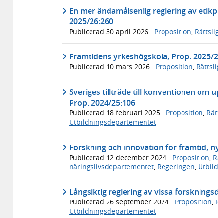
En mer ändamålsenlig reglering av etik
2025/26:260
Publicerad
30 april 2026
·
Proposition
,
Rättsl
Framtidens yrkeshögskola, Prop. 2025/2
Publicerad
10 mars 2026
·
Proposition
,
Rättsl
Sveriges tillträde till konventionen om
Prop. 2024/25:106
Publicerad
18 februari 2025
·
Proposition
,
Rät
Utbildningsdepartementet
Forskning och innovation för framtid, n
Publicerad
12 december 2024
·
Proposition
,
R
näringslivsdepartementet
,
Regeringen
,
Utbil
Långsiktig reglering av vissa forsknings
Publicerad
26 september 2024
·
Proposition
,
Utbildningsdepartementet