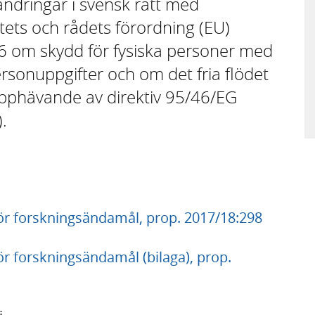
 ändringar i svensk rätt med
ets och rådets förordning (EU)
6 om skydd för fysiska personer med
sonuppgifter och om det fria flödet
pphävande av direktiv 95/46/EG
.
ör forskningsändamål, prop. 2017/18:298
r forskningsändamål (bilaga), prop.