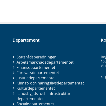
Departement
Ko
Statsrådsberedningen
Reg
10
Arbetsmarknads­departementet
Väx
Finans­departementet
Försvars­departementet
Justitie­departementet
Klimat- och näringslivs­departementet
Kultur­departementet
Landsbygds- och infrastruktur­
departementet
Social­departementet