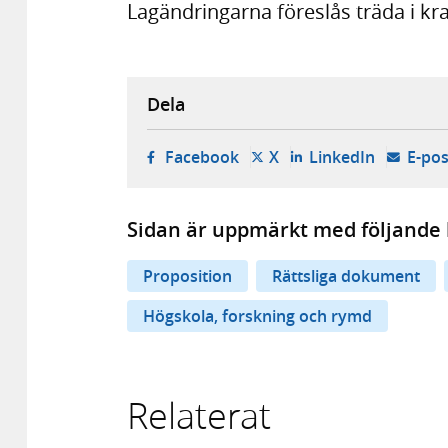
Lagändringarna föreslås träda i kra
Dela
- öppnas i ny flik, extern w
- öppnas i ny flik, ext
- öppnas i
Facebook
X
LinkedIn
E-pos
Sidan är uppmärkt med följande 
Proposition
Rättsliga dokument
Högskola, forskning och rymd
Relaterat