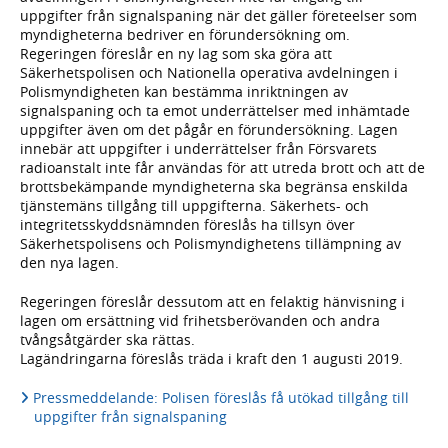
uppgifter från signalspaning när det gäller företeelser som
myndigheterna bedriver en förundersökning om.
Regeringen föreslår en ny lag som ska göra att
Säkerhetspolisen och Nationella operativa avdelningen i
Polismyndigheten kan bestämma inriktningen av
signalspaning och ta emot underrättelser med inhämtade
uppgifter även om det pågår en förundersökning. Lagen
innebär att uppgifter i underrättelser från Försvarets
radioanstalt inte får användas för att utreda brott och att de
brottsbekämpande myndigheterna ska begränsa enskilda
tjänstemäns tillgång till uppgifterna. Säkerhets- och
integritetsskyddsnämnden föreslås ha tillsyn över
Säkerhetspolisens och Polismyndighetens tillämpning av
den nya lagen.
Regeringen föreslår dessutom att en felaktig hänvisning i
lagen om ersättning vid frihetsberövanden och andra
tvångsåtgärder ska rättas.
Lagändringarna föreslås träda i kraft den 1 augusti 2019.
Pressmeddelande: Polisen föreslås få utökad tillgång till
uppgifter från signalspaning