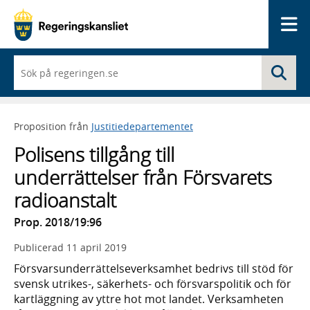
Me
När
Sö
du
börjar
skriva
så
Proposition från
Justitiedepartementet
framträder
en
Polisens tillgång till
lista
med
underrättelser från Försvarets
sökförslag
radioanstalt
Prop. 2018/19:96
Publicerad
11 april 2019
Försvarsunderrättelseverksamhet bedrivs till stöd för
svensk utrikes-, säkerhets- och försvarspolitik och för
kartläggning av yttre hot mot landet. Verksamheten