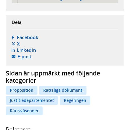
Dela
- öppnas i ny flik, extern webbplats,
Facebook
- öppnas i ny flik, extern webbplats,
X
- öppnas i ny flik, extern webbplats,
LinkedIn
- öppnar din e-postklient,
E-post
Sidan är uppmärkt med följande
kategorier
Proposition
Rättsliga dokument
Justitiedepartementet
Regeringen
Rättsväsendet
Relaterat