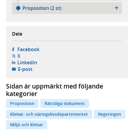
Proposition (2 st)
Dela
- öppnas i ny flik, extern webbplats,
Facebook
- öppnas i ny flik, extern webbplats,
X
- öppnas i ny flik, extern webbplats,
LinkedIn
- öppnar din e-postklient,
E-post
Sidan är uppmärkt med följande
kategorier
Proposition
Rättsliga dokument
Klimat- och näringslivsdepartementet
Regeringen
Miljö och klimat