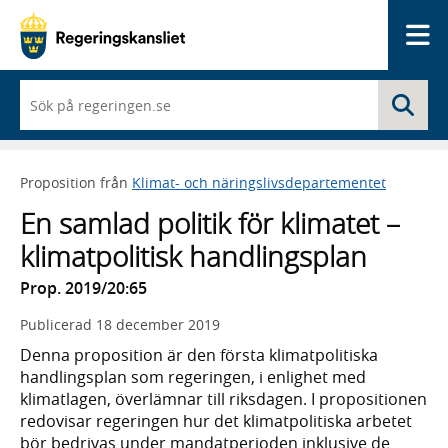
Me
När
Sö
du
börjar
skriva
så
Proposition från
Klimat- och näringslivsdepartementet
framträder
en
En samlad politik för klimatet –
lista
med
klimatpolitisk handlingsplan
sökförslag
Prop. 2019/20:65
Publicerad
18 december 2019
Denna proposition är den första klimatpolitiska
handlingsplan som regeringen, i enlighet med
klimatlagen, överlämnar till riksdagen. I propositionen
redovisar regeringen hur det klimatpolitiska arbetet
bör bedrivas under mandatperioden inklusive de