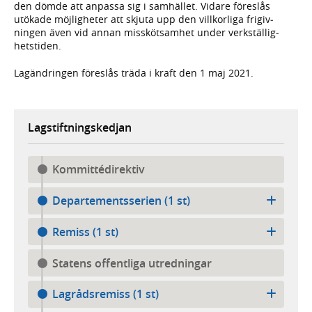
den dömde att anpassa sig i samhället. Vidare föreslås
utökade möjlig­heter att skjuta upp den vill­korliga frigiv­
ningen även vid annan missköt­samhet under verk­ställig­
hets­tiden.
Lagändringen föreslås träda i kraft den 1 maj 2021.
Lagstiftningskedjan
Kommittédirektiv
Departementsserien (1 st)
Remiss (1 st)
Statens offentliga utredningar
Lagrådsremiss (1 st)