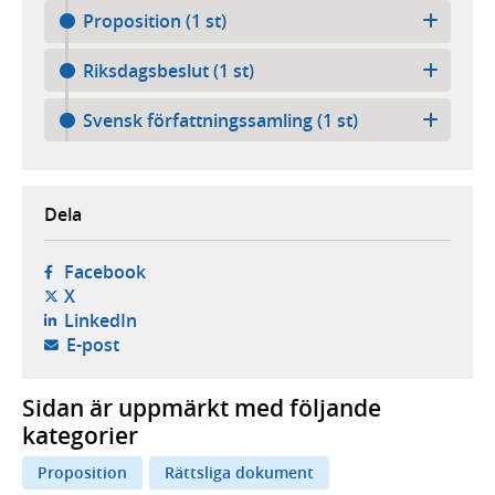
Proposition (1 st)
Riksdagsbeslut (1 st)
Svensk författningssamling (1 st)
Dela
- öppnas i ny flik, extern webbplats,
Facebook
- öppnas i ny flik, extern webbplats,
X
- öppnas i ny flik, extern webbplats,
LinkedIn
- öppnar din e-postklient,
E-post
Sidan är uppmärkt med följande
kategorier
Proposition
Rättsliga dokument