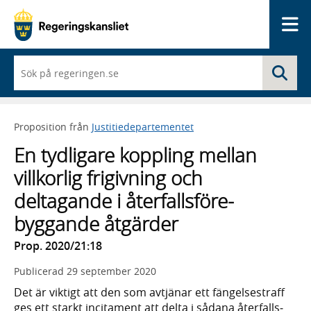
Me
När
Sö
du
börjar
skriva
så
Proposition från
Justitiedepartementet
framträder
en
En tydligare koppling mellan
lista
med
villkorlig frigivning och
sökförslag
deltagande i återfalls­före­
byggande åtgärder
Prop. 2020/21:18
Publicerad
29 september 2020
Det är viktigt att den som avtjänar ett fängelse­straff
ges ett starkt incita­ment att delta i sådana återfalls­