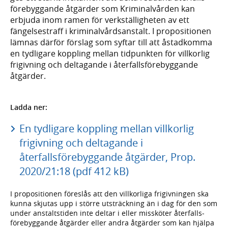
före­byggande åtgärder som Kriminal­vården kan
erbjuda inom ramen för verk­ställig­heten av ett
fängelse­straff i kriminal­vårds­anstalt. I proposi­tionen
lämnas därför förslag som syftar till att åstad­komma
en tydligare kopp­ling mellan tid­punkten för vill­korlig
frigivning och deltagande i återfalls­före­byggande
åtgärder.
Ladda ner:
En tydligare koppling mellan villkorlig
frigivning och deltagande i
återfallsförebyggande åtgärder, Prop.
2020/21:18 (pdf 412 kB)
I propositionen föreslås att den villkorliga frigiv­ningen ska
kunna skjutas upp i större utsträck­ning än i dag för den som
under anstalts­tiden inte deltar i eller missköter återfalls­
före­byggande åtgärder eller andra åtgärder som kan hjälpa