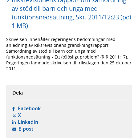
av stöd till barn och unga med
funktionsnedsättning, Skr. 2011/12:23 (pdf
1 MB)
Skrivelsen innehåller regeringens bedömningar med
anledning av Riksrevisionens granskningsrapport
Samordning av stöd till barn och unga med
funktionsnedsättning - Ett (o)lösligt problem? (RiR 2011:17).
Regeringen lämnade skrivelsen till riksdagen den 25 oktober
2011.
Dela
- öppnas i ny flik, extern webbplats,
Facebook
- öppnas i ny flik, extern webbplats,
X
- öppnas i ny flik, extern webbplats,
LinkedIn
- öppnar din e-postklient,
E-post