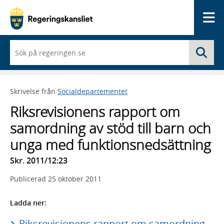
Me
När
Sö
du
börjar
skriva
så
Skrivelse från
Socialdepartementet
framträder
en
Riksrevisionens rapport om
lista
med
samordning av stöd till barn och
sökförslag
unga med funktionsnedsättning
Skr. 2011/12:23
Publicerad
25 oktober 2011
Ladda ner:
Riksrevisionens rapport om samordning