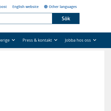
post
English website
Other languages
Sök
verige
Press & kontakt
Jobba hos oss