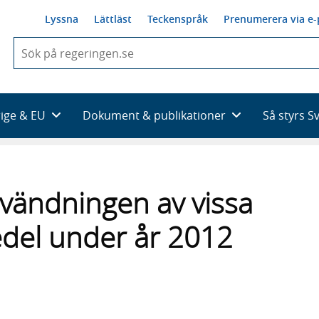
Lyssna
Lättläst
Teckenspråk
Prenumerera via e-
När
du
börjar
skriva
så
rige & EU
Dokument & publikationer
Så styrs S
framträder
en
lista
med
sökförslag
vändningen av vissa
del under år 2012