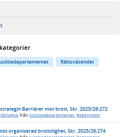
ebbplats,
ern webbplats,
 ny flik, extern webbplats,
- öppnar din e-postklient,
t
kategorier
ustitiedepartementet
Rättsväsendet
trategin Barriärer mot brott, Skr. 2025/26:272
,
Skrivelse
från
Justitiedepartementet
,
Regeringen
mot organiserad brottslighet, Skr. 2025/26:274