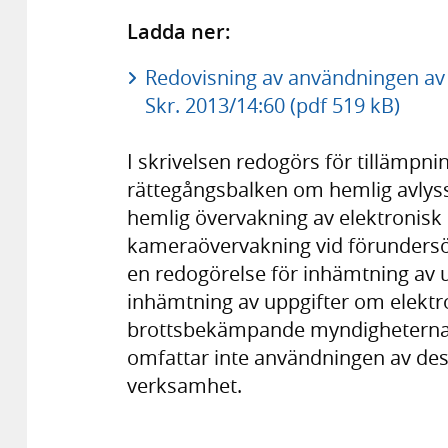
Ladda ner:
Redovisning av användningen av 
Skr. 2013/14:60 (pdf 519 kB)
I skrivelsen redogörs för tillämpn
rättegångsbalken om hemlig avlys
hemlig övervakning av elektronis
kameraövervakning vid förundersök
en redogörelse för inhämtning av u
inhämtning av uppgifter om elekt
brottsbekämpande myndigheternas
omfattar inte användningen av des
verksamhet.