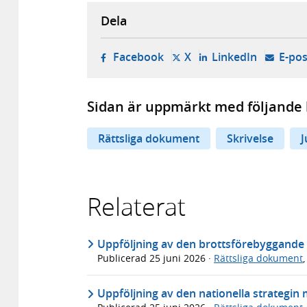
Dela
- öppnas i ny flik, extern w
- öppnas i ny flik, ext
- öppnas i
Facebook
X
LinkedIn
E-pos
Sidan är uppmärkt med följande 
Rättsliga dokument
Skrivelse
J
Relaterat
Uppföljning av den brottsförebyggande s
Publicerad
25 juni 2026
·
Rättsliga dokument
Uppföljning av den nationella strategin 