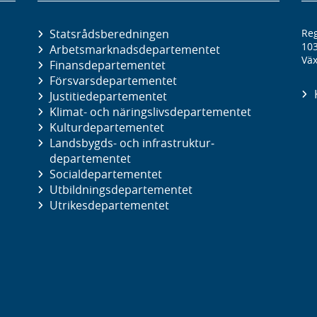
Statsrådsberedningen
Reg
10
Arbetsmarknads­departementet
Väx
Finans­departementet
Försvars­departementet
Justitie­departementet
Klimat- och näringslivs­departementet
Kultur­departementet
Landsbygds- och infrastruktur­
departementet
Social­departementet
Utbildnings­departementet
Utrikes­departementet