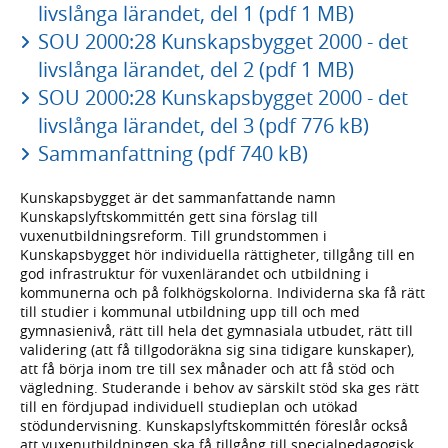
livslånga lärandet, del 1 (pdf 1 MB)
SOU 2000:28 Kunskapsbygget 2000 - det
livslånga lärandet, del 2 (pdf 1 MB)
SOU 2000:28 Kunskapsbygget 2000 - det
livslånga lärandet, del 3 (pdf 776 kB)
Sammanfattning (pdf 740 kB)
Kunskapsbygget är det sammanfattande namn
Kunskapslyftskommittén gett sina förslag till
vuxenutbildningsreform. Till grundstommen i
Kunskapsbygget hör individuella rättigheter, tillgång till en
god infrastruktur för vuxenlärandet och utbildning i
kommunerna och på folkhögskolorna. Individerna ska få rätt
till studier i kommunal utbildning upp till och med
gymnasienivå, rätt till hela det gymnasiala utbudet, rätt till
validering (att få tillgodoräkna sig sina tidigare kunskaper),
att få börja inom tre till sex månader och att få stöd och
vägledning. Studerande i behov av särskilt stöd ska ges rätt
till en fördjupad individuell studieplan och utökad
stödundervisning. Kunskapslyftskommittén föreslår också
att vuxenutbildningen ska få tillgång till specialpedagogisk