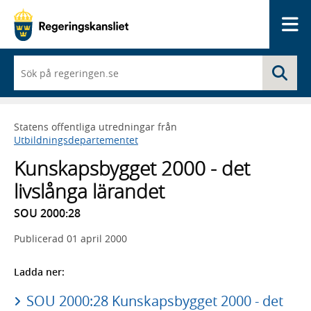
Me
När
Sö
du
börjar
skriva
så
Statens offentliga utredningar från
framträder
Utbildningsdepartementet
en
lista
Kunskapsbygget 2000 - det
med
sökförslag
livslånga lärandet
SOU 2000:28
Publicerad
01 april 2000
Ladda ner:
SOU 2000:28 Kunskapsbygget 2000 - det