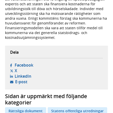
expertis och att staten ska finansiera kostnaderna för
utbildningstolk till döva och hörselskadade. Individer med
utvecklingsstörning ska ha motsvarande rättigheter som
andra vuxna. Enligt kommitténs förslag ska kommunerna ha
huvudansvaret för genomförandet av reformen.
Finansieringsmodellen ska vara att staten tillför medel till
kommunerna via det generella statsbidrags- och
kostnadsutjämningssystemet.
Dela
- öppnas i ny flik, extern webbplats,
Facebook
- öppnas i ny flik, extern webbplats,
X
- öppnas i ny flik, extern webbplats,
LinkedIn
- öppnar din e-postklient,
E-post
Sidan är uppmärkt med följande
kategorier
Rättsliga dokument
Statens offentliga utredningar