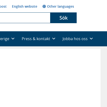
post
English website
Other languages
Sök
verige
Press & kontakt
Jobba hos oss