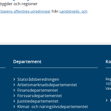
dsbygder och regioner
,
Statens offentliga utredningar
från
Landsbygds- och
Departement
Ko
Statsrådsberedningen
Reg
10
Arbetsmarknads­departementet
Väx
Finans­departementet
Försvars­departementet
Justitie­departementet
Klimat- och näringslivs­departementet