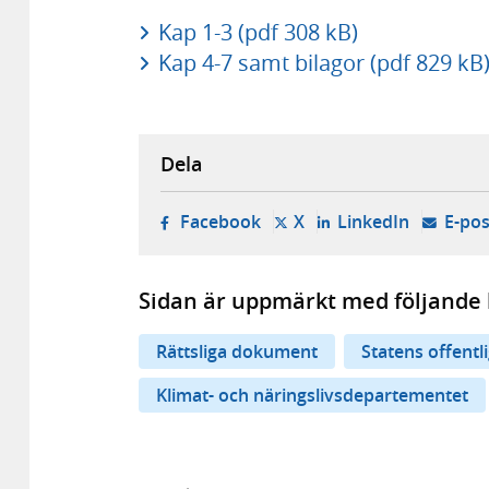
Kap 1-3 (pdf 308 kB)
Kap 4-7 samt bilagor (pdf 829 kB
Dela
- öppnas i ny flik, extern w
- öppnas i ny flik, ext
- öppnas i
Facebook
X
LinkedIn
E-pos
Sidan är uppmärkt med följande 
Rättsliga dokument
Statens offentl
Klimat- och näringslivsdepartementet