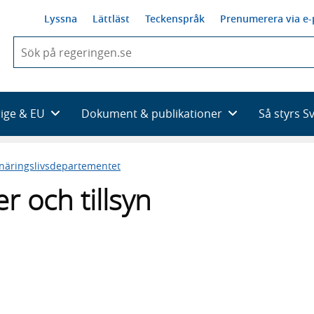
Lyssna
Lättläst
Teckenspråk
Prenumerera via e-
När
du
börjar
skriva
så
rige & EU
Dokument & publikationer
Så styrs S
framträder
en
lista
 näringslivsdepartementet
med
sökförslag
r och tillsyn