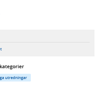
)
ebbplats,
ern webbplats,
 ny flik, extern webbplats,
- öppnar din e-postklient,
t
kategorier
iga utredningar