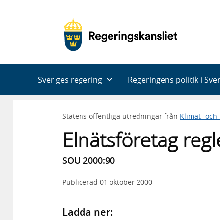
Huvudnavigering
Sveriges regering
Regeringens politik i Sve
Statens offentliga utredningar från
Klimat- och
Elnätsföretag regle
SOU 2000:90
Publicerad
01 oktober 2000
Ladda ner: