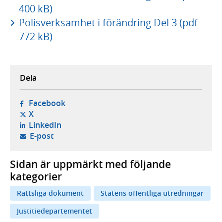
400 kB)
Polisverksamhet i förändring Del 3 (pdf
772 kB)
Dela
- öppnas i ny flik, extern webbplats,
Facebook
- öppnas i ny flik, extern webbplats,
X
- öppnas i ny flik, extern webbplats,
LinkedIn
- öppnar din e-postklient,
E-post
Sidan är uppmärkt med följande
kategorier
Rättsliga dokument
Statens offentliga utredningar
Justitiedepartementet