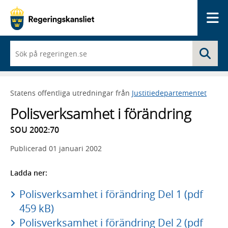
Me
När
Sö
du
börjar
skriva
så
Statens offentliga utredningar från
Justitiedepartementet
framträder
en
Polisverksamhet i förändring
lista
med
SOU 2002:70
sökförslag
Publicerad
01 januari 2002
Ladda ner:
Polisverksamhet i förändring Del 1 (pdf
459 kB)
Polisverksamhet i förändring Del 2 (pdf