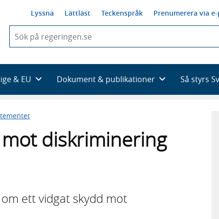
Lyssna
Lättläst
Teckenspråk
Prenumerera via e-
När
du
börjar
skriva
så
rige & EU
Dokument & publikationer
Så styrs S
framträder
en
lista
rtementet
med
sökförslag
d mot diskriminering
om ett vidgat skydd mot