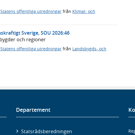
,
Statens offentliga utredningar
från
Klimat- och
skraftigt Sverige, SOU 2026:46
dsbygder och regioner
,
Statens offentliga utredningar
från
Landsbygds- och
Departement
Ko
Statsrådsberedningen
Reg