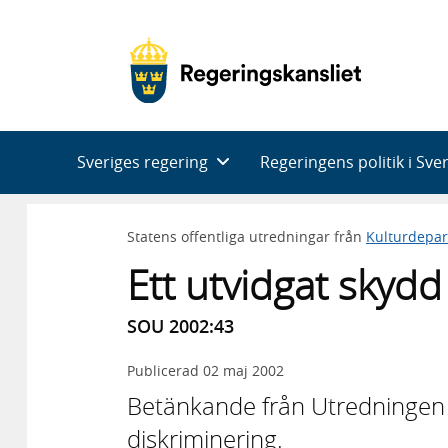
Huvudnavigering
Sveriges regering
Regeringens politik i Sve
Statens offentliga utredningar från
Kulturdepa
Ett utvidgat skyd
SOU 2002:43
Publicerad
02 maj 2002
Betänkande från Utredningen 
diskriminering.