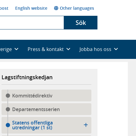
post
English website
Other languages
Sök
verige
Press & kontakt
Jobba hos oss
Lagstiftningskedjan
Kommittédirektiv
Departementsserien
Statens offentliga
utredningar (1 st)