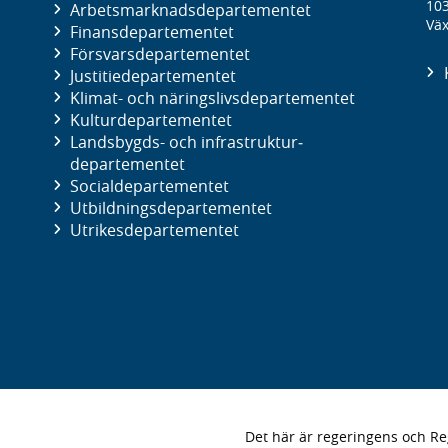
10
Arbetsmarknads­departementet
Väx
Finans­departementet
Försvars­departementet
Justitie­departementet
Klimat- och näringslivs­departementet
Kultur­departementet
Landsbygds- och infrastruktur­
departementet
Social­departementet
Utbildnings­departementet
Utrikes­departementet
Det här är regeringens och 