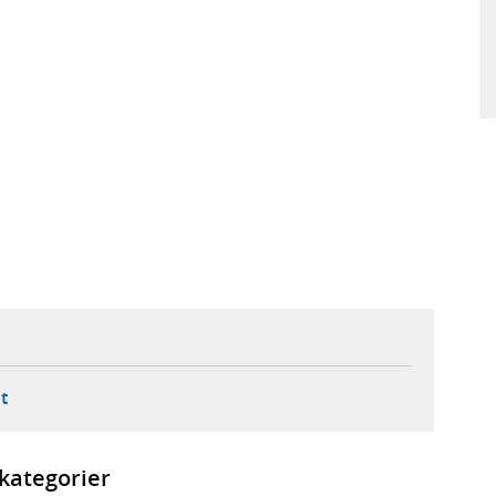
ebbplats,
ern webbplats,
 ny flik, extern webbplats,
- öppnar din e-postklient,
t
kategorier