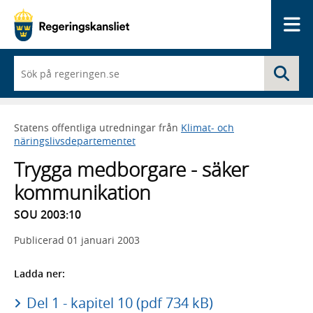
Me
När
Sö
du
börjar
skriva
så
Statens offentliga utredningar från
Klimat- och
framträder
näringslivsdepartementet
en
lista
Trygga medborgare - säker
med
sökförslag
kommunikation
SOU 2003:10
Publicerad
01 januari 2003
Ladda ner:
Del 1 - kapitel 10 (pdf 734 kB)