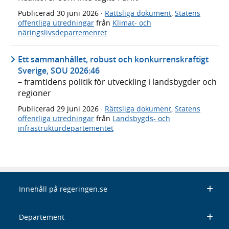
Publicerad
30 juni 2026
·
Rättsliga dokument
,
Statens
offentliga utredningar
från
Klimat- och
näringslivsdepartementet
Ett sammanhållet, robust och konkurrenskraftigt
Sverige, SOU 2026:46
– framtidens politik för utveckling i landsbygder och
regioner
Publicerad
29 juni 2026
·
Rättsliga dokument
,
Statens
offentliga utredningar
från
Landsbygds- och
infrastrukturdepartementet
Innehåll på regeringen.se
Departement