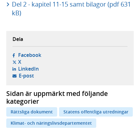
Del 2 - kapitel 11-15 samt bilagor (pdf 631
kB)
Dela
- öppnas i ny flik, extern webbplats,
Facebook
- öppnas i ny flik, extern webbplats,
X
- öppnas i ny flik, extern webbplats,
LinkedIn
- öppnar din e-postklient,
E-post
Sidan är uppmärkt med följande
kategorier
Rättsliga dokument
Statens offentliga utredningar
Klimat- och näringslivsdepartementet