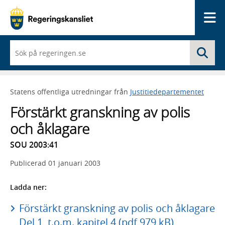
Me
När
Sö
du
börjar
skriva
så
Statens offentliga utredningar från
Justitiedepartementet
framträder
en
Förstärkt granskning av polis
lista
med
och åklagare
sökförslag
SOU 2003:41
Publicerad
01 januari 2003
Ladda ner:
Förstärkt granskning av polis och åklagare
Del 1, t.o.m. kapitel 4 (pdf 979 kB)