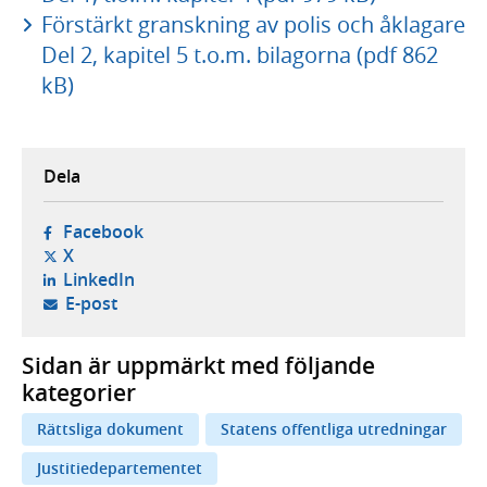
Förstärkt granskning av polis och åklagare
Del 2, kapitel 5 t.o.m. bilagorna (pdf 862
kB)
Dela
- öppnas i ny flik, extern webbplats,
Facebook
- öppnas i ny flik, extern webbplats,
X
- öppnas i ny flik, extern webbplats,
LinkedIn
- öppnar din e-postklient,
E-post
Sidan är uppmärkt med följande
kategorier
Rättsliga dokument
Statens offentliga utredningar
Justitiedepartementet