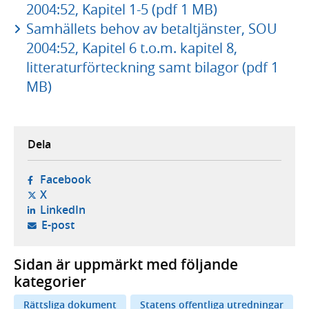
2004:52, Kapitel 1-5 (pdf 1 MB)
Samhällets behov av betaltjänster, SOU
2004:52, Kapitel 6 t.o.m. kapitel 8,
litteraturförteckning samt bilagor (pdf 1
MB)
Dela
- öppnas i ny flik, extern webbplats,
Facebook
- öppnas i ny flik, extern webbplats,
X
- öppnas i ny flik, extern webbplats,
LinkedIn
- öppnar din e-postklient,
E-post
Sidan är uppmärkt med följande
kategorier
Rättsliga dokument
Statens offentliga utredningar