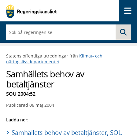
Me
När
Sö
du
börjar
skriva
så
Statens offentliga utredningar från
Klimat- och
framträder
näringslivsdepartementet
en
lista
Samhällets behov av
med
sökförslag
betaltjänster
SOU 2004:52
Publicerad
06 maj 2004
Ladda ner:
Samhällets behov av betaltjänster, SOU