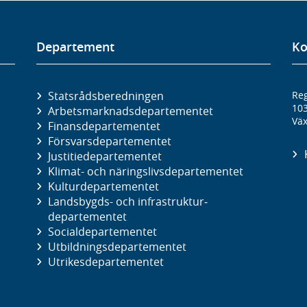
Departement
Ko
Statsrådsberedningen
Reg
10
Arbetsmarknads­departementet
Väx
Finans­departementet
Försvars­departementet
Justitie­departementet
Klimat- och näringslivs­departementet
Kultur­departementet
Landsbygds- och infrastruktur­
departementet
Social­departementet
Utbildnings­departementet
Utrikes­departementet