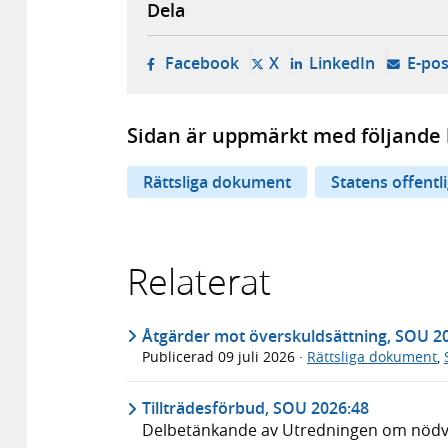
Dela
- öppnas i ny flik, extern w
- öppnas i ny flik, ext
- öppnas i
Facebook
X
LinkedIn
E-pos
Sidan är uppmärkt med följande 
Rättsliga dokument
Statens offentl
Relaterat
Åtgärder mot överskuldsättning, SOU 2
Publicerad
09 juli 2026
·
Rättsliga dokument
,
Tillträdesförbud, SOU 2026:48
Delbetänkande av Utredningen om nödvär