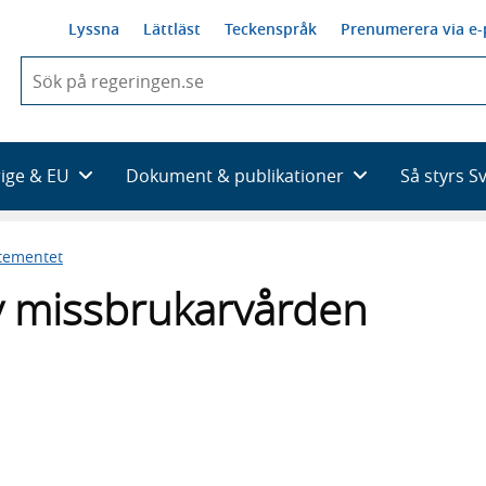
Lyssna
Lättläst
Teckenspråk
Prenumerera via e-
När
du
börjar
skriva
så
rige & EU
Dokument & publikationer
Så styrs S
framträder
en
lista
tementet
med
sökförslag
 av missbrukarvården