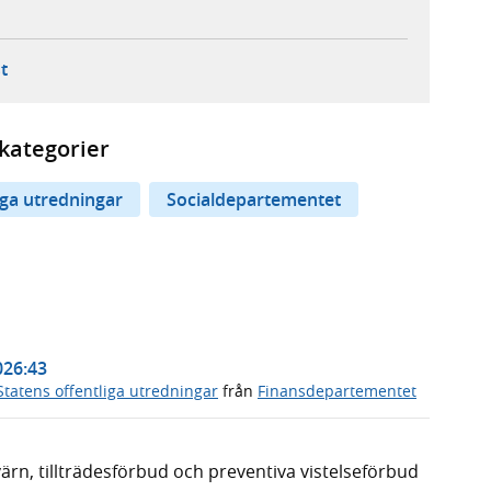
ebbplats,
ern webbplats,
 ny flik, extern webbplats,
- öppnar din e-postklient,
t
kategorier
iga utredningar
Socialdepartementet
026:43
Statens offentliga utredningar
från
Finansdepartementet
n, tillträdesförbud och preventiva vistelseförbud