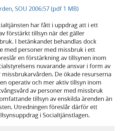
ården, SOU 2006:57 (pdf 1 MB)
ltjänsten har fått i uppdrag att i ett
förstärkt tillsyn när det gäller
bruk. I betänkandet behandlas dock
ete med personer med missbruk i ett
reslår en förstärkning av tillsynen inom
cialstyrelsens nuvarande ansvar i form av
över missbrukarvården. De ökade resurserna
n operativ och mer aktiv tillsyn inom
 tvångsvård av personer med missbruk
 omfattande tillsyn av enskilda ärenden än
ten. Utredningen föreslår därför ett
illsynsuppdrag i Socialtjänstlagen.