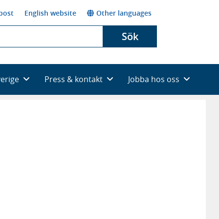
post
English website
Other languages
Sök
verige
Press & kontakt
Jobba hos oss