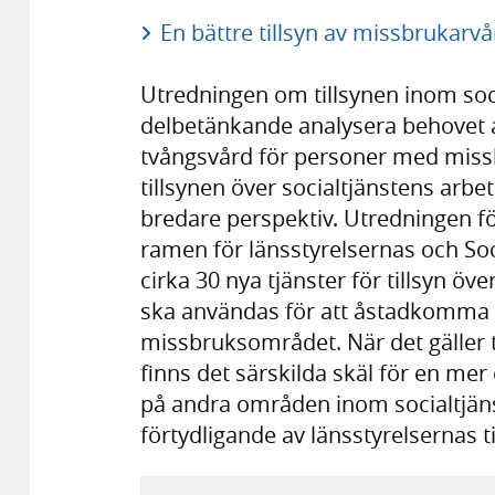
En bättre tillsyn av missbrukarv
Utredningen om tillsynen inom socia
delbetänkande analysera behovet av 
tvångsvård för personer med miss
tillsynen över socialtjänstens arb
bredare perspektiv. Utredningen fö
ramen för länsstyrelsernas och So
cirka 30 nya tjänster för tillsyn 
ska användas för att åstadkomma e
missbruksområdet. När det gäller
finns det särskilda skäl för en mer
på andra områden inom socialtjäns
förtydligande av länsstyrelsernas t