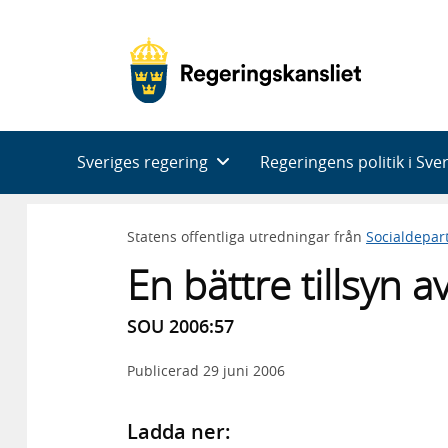
Huvudnavigering
Sveriges regering
Regeringens politik i Sve
Statens offentliga utredningar från
Socialdepar
En bättre tillsyn
SOU 2006:57
Publicerad
29 juni 2006
Ladda ner: