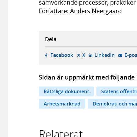
samverkande processer, praktiker 
Författare: Anders Neergaard
Dela
- öppnas i ny flik, extern w
- öppnas i ny flik, ext
- öppnas i
Facebook
X
LinkedIn
E-pos
Sidan är uppmärkt med följande 
Rättsliga dokument
Statens offentl
Arbetsmarknad
Demokrati och mäns
Relaterat