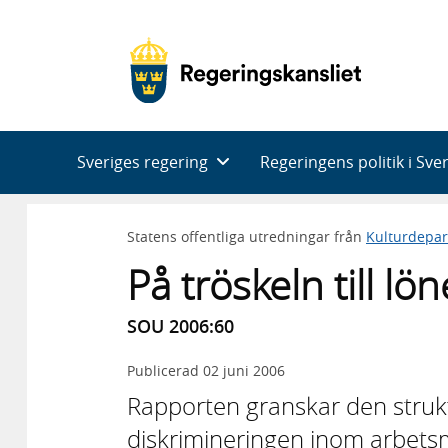
Huvudnavigering
Sveriges regering
Regeringens politik i Sve
Statens offentliga utredningar från
Kulturdepa
På tröskeln till lö
SOU 2006:60
Publicerad
02 juni 2006
Rapporten granskar den struktu
diskrimineringen inom arbets