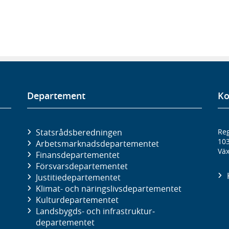
Departement
Ko
Statsrådsberedningen
Reg
10
Arbetsmarknads­departementet
Väx
Finans­departementet
Försvars­departementet
Justitie­departementet
Klimat- och näringslivs­departementet
Kultur­departementet
Landsbygds- och infrastruktur­
departementet