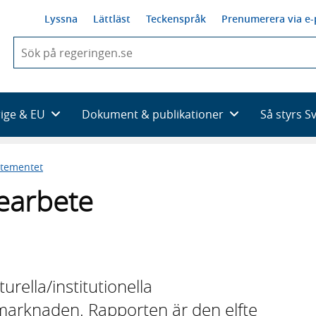
Lyssna
Lättläst
Teckenspråk
Prenumerera via e-
När
du
börjar
skriva
så
rige & EU
Dokument & publikationer
Så styrs S
framträder
en
lista
rtementet
med
sökförslag
nearbete
rella/institutionella
marknaden. Rapporten är den elfte