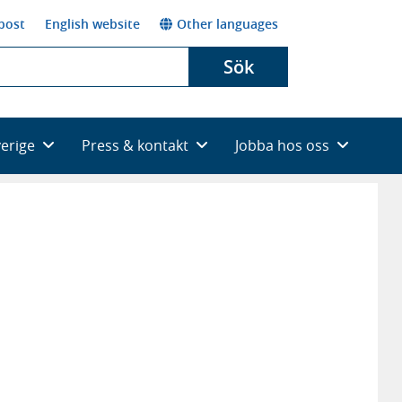
post
English website
Other languages
Sök
verige
Press & kontakt
Jobba hos oss