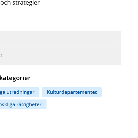
och strategier
ebbplats,
ern webbplats,
 ny flik, extern webbplats,
- öppnar din e-postklient,
t
kategorier
iga utredningar
Kulturdepartementet
kliga rättigheter