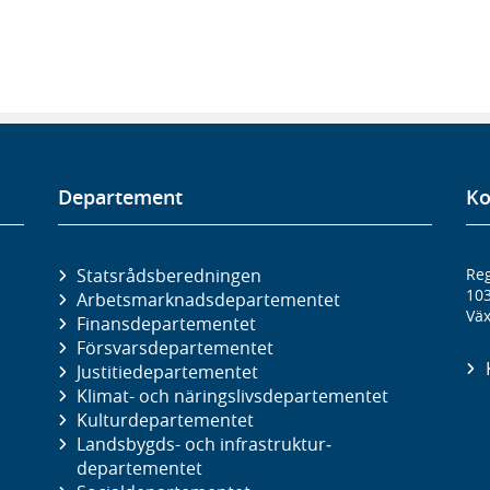
Departement
Ko
Statsrådsberedningen
Reg
10
Arbetsmarknads­departementet
Väx
Finans­departementet
Försvars­departementet
Justitie­departementet
Klimat- och näringslivs­departementet
Kultur­departementet
Landsbygds- och infrastruktur­
departementet