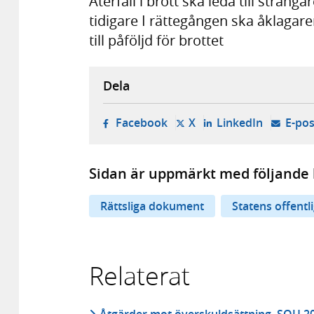
Återfall i brott ska leda till sträng
tidigare I rättegången ska åklagaren
till påföljd för brottet
Dela
- öppnas i ny flik, extern w
- öppnas i ny flik, ext
- öppnas i
Facebook
X
LinkedIn
E-pos
Sidan är uppmärkt med följande 
Rättsliga dokument
Statens offentl
Relaterat
Åtgärder mot överskuldsättning, SOU 2