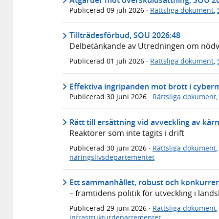
Publicerad
09 juli 2026
·
Rättsliga dokument
,
Tillträdesförbud, SOU 2026:48
Delbetänkande av Utredningen om nödvär
Publicerad
01 juli 2026
·
Rättsliga dokument
,
Effektiva ingripanden mot brott i cyber
Publicerad
30 juni 2026
·
Rättsliga dokument
Rätt till ersättning vid avveckling av kä
Reaktorer som inte tagits i drift
Publicerad
30 juni 2026
·
Rättsliga dokument
näringslivsdepartementet
Ett sammanhållet, robust och konkurren
– framtidens politik för utveckling i lan
Publicerad
29 juni 2026
·
Rättsliga dokument
infrastrukturdepartementet