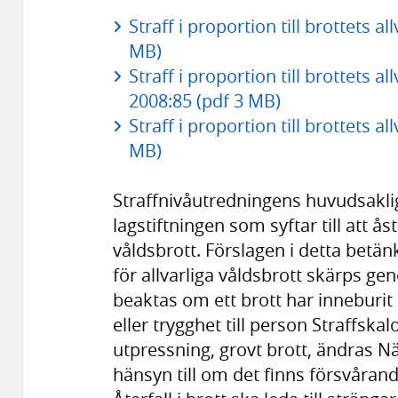
Straff i proportion till brottets 
MB)
Straff i proportion till brottets a
2008:85 (pdf 3 MB)
Straff i proportion till brottets al
MB)
Straffnivåutredningens huvudsakliga
lagstiftningen som syftar till att 
våldsbrott. Förslagen i detta betän
för allvarliga våldsbrott skärps ge
beaktas om ett brott har inneburit e
eller trygghet till person Straffsk
utpressning, grovt brott, ändras Nä
hänsyn till om det finns försvåran