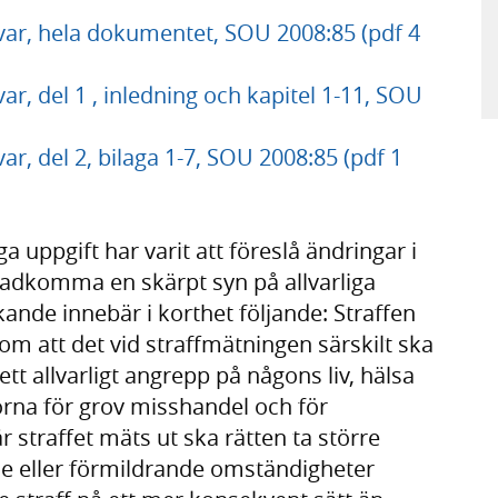
allvar, hela dokumentet, SOU 2008:85 (pdf 4
llvar, del 1 , inledning och kapitel 1-11, SOU
lvar, del 2, bilaga 1-7, SOU 2008:85 (pdf 1
 uppgift har varit att föreslå ändringar i
åstadkomma en skärpt syn på allvarliga
kande innebär i korthet följande: Straffen
nom att det vid straffmätningen särskilt ska
tt allvarligt angrepp på någons liv, hälsa
alorna för grov misshandel och för
r straffet mäts ut ska rätten ta större
de eller förmildrande omständigheter