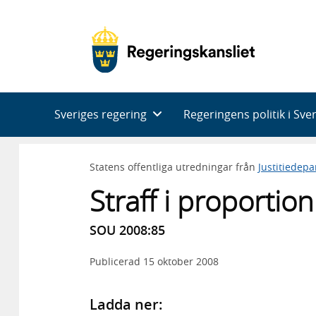
Huvudnavigering
Sveriges regering
Regeringens politik i Sve
Statens offentliga utredningar från
Justitiedep
Straff i proportion 
SOU 2008:85
Publicerad
15 oktober 2008
Ladda ner: