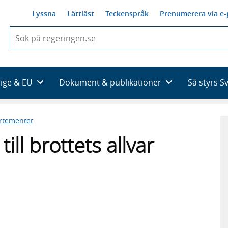
Lyssna
Lättläst
Teckenspråk
Prenumerera via e-
När
du
börjar
skriva
så
rige & EU
Dokument & publikationer
Så styrs S
framträder
en
lista
artementet
med
sökförslag
till brottets allvar