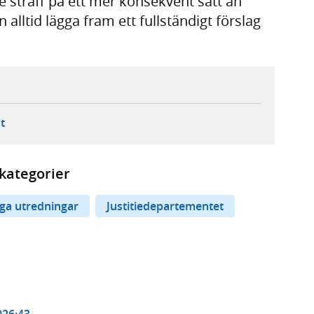
are straff på ett mer konsekvent sätt än
 alltid lägga fram ett fullständigt förslag
ebbplats,
ern webbplats,
 ny flik, extern webbplats,
- öppnar din e-postklient,
t
kategorier
iga utredningar
Justitiedepartementet
026:43