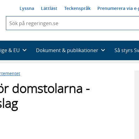
Lyssna
Lättläst
Teckenspråk
Prenumerera via e-
När
du
börjar
skriva
så
rige & EU
Dokument & publikationer
Så styrs S
framträder
en
lista
artementet
med
sökförslag
ör domstolarna -
slag