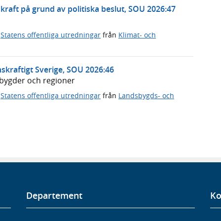
rnkraft på grund av politiska beslut, SOU 2026:47
,
Statens offentliga utredningar
från
Klimat- och
skraftigt Sverige, SOU 2026:46
dsbygder och regioner
,
Statens offentliga utredningar
från
Landsbygds- och
Departement
Ko