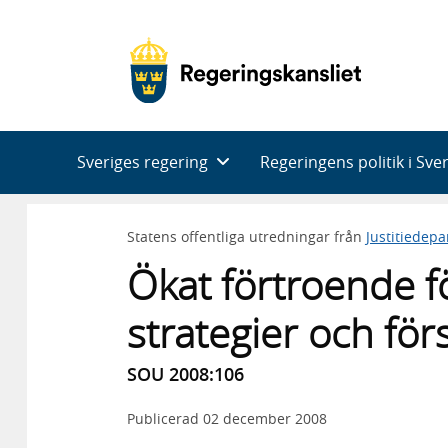
Huvudnavigering
Sveriges regering
Regeringens politik i Sve
Statens offentliga utredningar från
Justitiedep
Ökat förtroende f
strategier och för
SOU 2008:106
Publicerad
02 december 2008