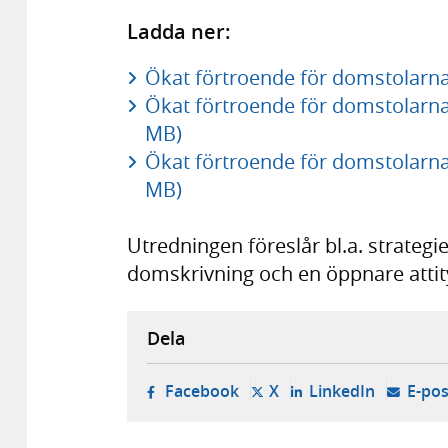
Ladda ner:
Ökat förtroende för domstolarna 
Ökat förtroende för domstolarna,
MB)
Ökat förtroende för domstolarna,
MB)
Utredningen föreslår bl.a. strategi
domskrivning och en öppnare atti
Dela
- öppnas i ny flik, extern w
- öppnas i ny flik, ext
- öppnas i
Facebook
X
LinkedIn
E-pos