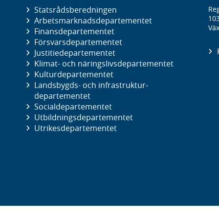
Statsrådsberedningen
Reg
10
Arbetsmarknads­departementet
Väx
Finans­departementet
Försvars­departementet
Justitie­departementet
Klimat- och näringslivs­departementet
Kultur­departementet
Landsbygds- och infrastruktur­
departementet
Social­departementet
Utbildnings­departementet
Utrikes­departementet