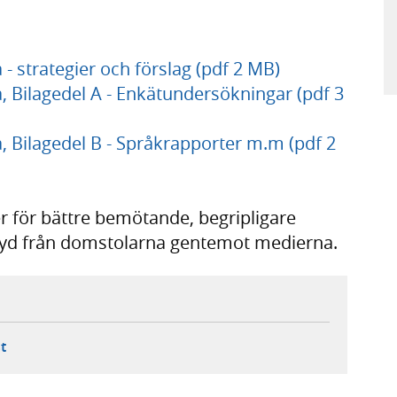
- strategier och förslag (pdf 2 MB)
 Bilagedel A - Enkätundersökningar (pdf 3
 Bilagedel B - Språkrapporter m.m (pdf 2
er för bättre bemötande, begripligare
tyd från domstolarna gentemot medierna.
ebbplats,
ern webbplats,
 ny flik, extern webbplats,
- öppnar din e-postklient,
t