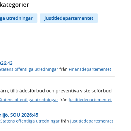
kategorier
iga utredningar
Justitiedepartementet
026:43
Statens offentliga utredningar
från
Finansdepartementet
n, tillträdesförbud och preventiva vistelseförbud
Statens offentliga utredningar
från
Justitiedepartementet
miljö, SOU 2026:45
,
Statens offentliga utredningar
från
Justitiedepartementet